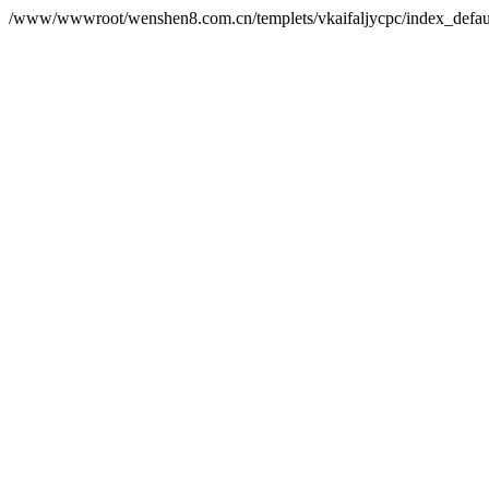
/www/wwwroot/wenshen8.com.cn/templets/vkaifaljycpc/index_defau