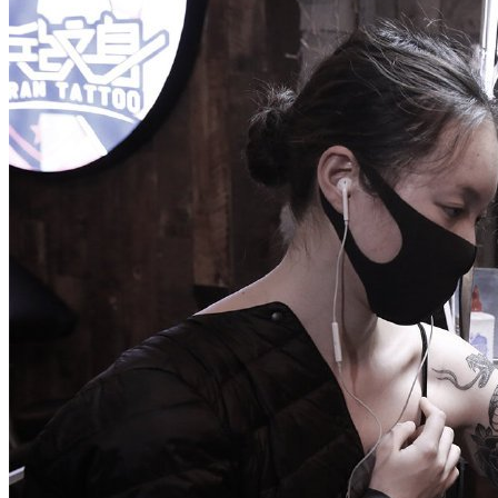
武汉老兵纹身微信
： 服务号：laobingwenshen 订阅号：laobing666
文资讯！精美纹身图案及手稿 纹身作品 一站搞定！回复相关
问千万素材的微官网，中国最强最全纹身图案尽在其中！