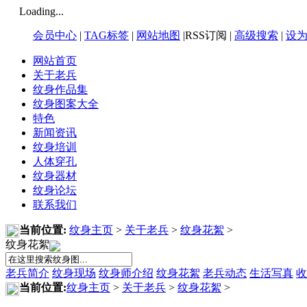
Loading...
会员中心
|
TAG标签
|
网站地图
|RSS订阅 |
高级搜索
|
设
网站首页
关于老兵
纹身作品集
纹身图案大全
特色
新闻资讯
纹身培训
人体穿孔
纹身器材
纹身论坛
联系我们
当前位置:
纹身主页
>
关于老兵
>
纹身花絮
>
纹身花絮
老兵简介
纹身现场
纹身师介绍
纹身花絮
老兵动态
生活写真
收
当前位置:
纹身主页
>
关于老兵
>
纹身花絮
>