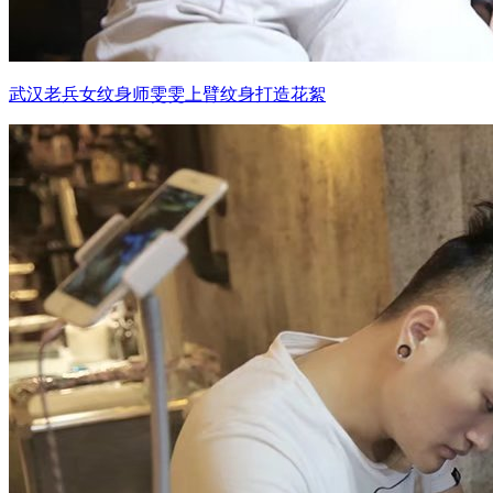
武汉老兵女纹身师雯雯上臂纹身打造花絮