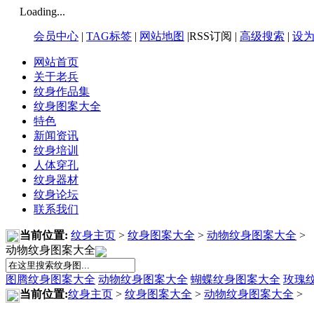
Loading...
会员中心
|
TAG标签
|
网站地图
|RSS订阅 |
高级搜索
|
设
网站首页
关于老兵
纹身作品集
纹身图案大全
特色
新闻资讯
纹身培训
人体穿孔
纹身器材
纹身论坛
联系我们
当前位置:
纹身主页
>
纹身图案大全
>
动物纹身图案大全
>
动物纹身图案大全
图腾纹身图案大全
动物纹身图案大全
蝴蝶纹身图案大全
玫瑰
当前位置:
纹身主页
>
纹身图案大全
>
动物纹身图案大全
>