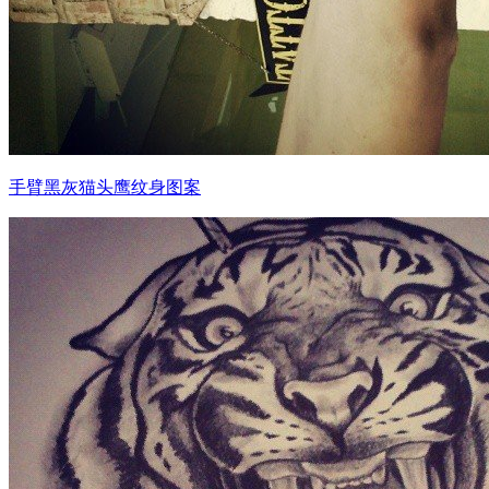
手臂黑灰猫头鹰纹身图案