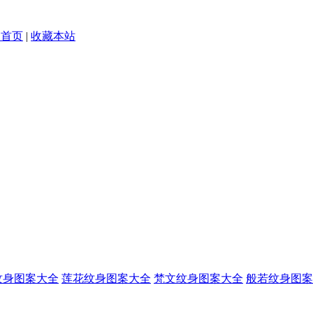
为首页
|
收藏本站
纹身图案大全
莲花纹身图案大全
梵文纹身图案大全
般若纹身图案