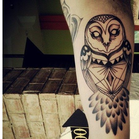
武汉老兵纹身微信
： 服务号：laobingwenshen 订阅号：laobing666
文资讯！精美纹身图案及手稿 纹身作品 一站搞定！回复相关
问千万素材的微官网，中国最强最全纹身图案尽在其中！