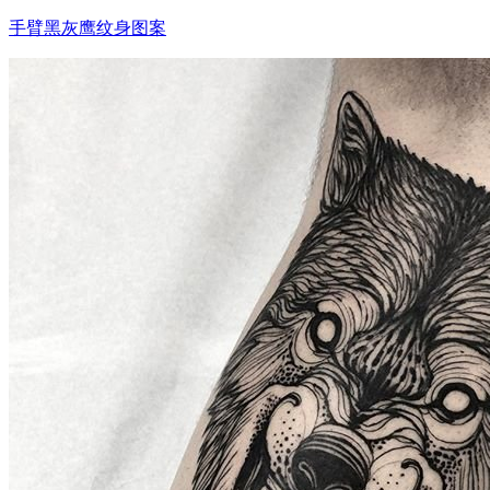
手臂黑灰鹰纹身图案