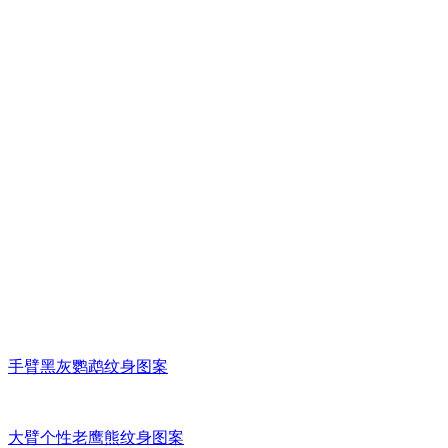
手臂黑灰鹦鹉纹身图案
大臂个性老鹰熊纹身图案