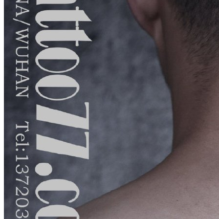
武汉老兵纹身微信
： 服务号：laobingwenshen 订阅号：laobing666
文资讯！精美纹身图案及手稿 纹身作品 一站搞定！回复相关
问千万素材的微官网，中国最强最全纹身图案尽在其中！