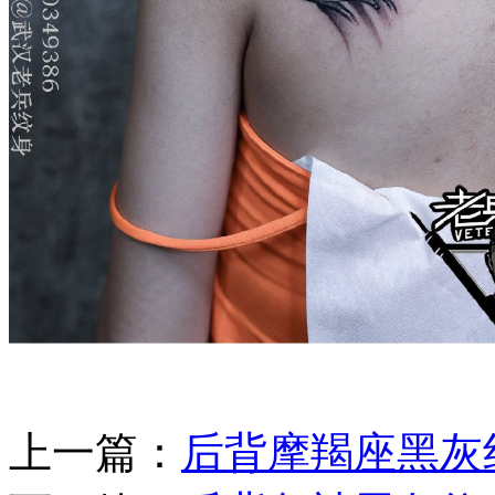
上一篇：
后背摩羯座黑灰