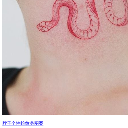
脖子个性蛇纹身图案