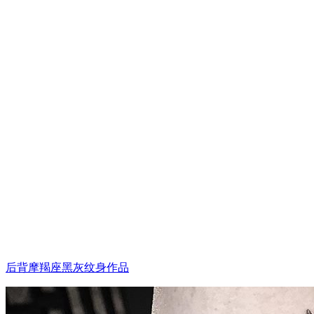
后背摩羯座黑灰纹身作品