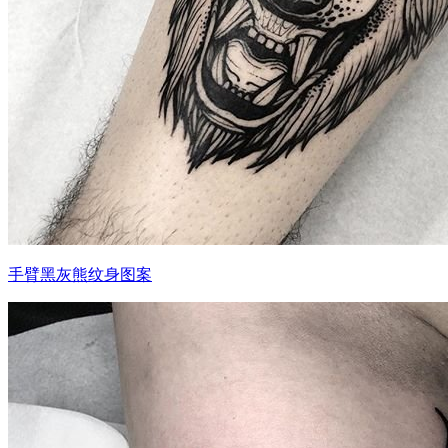
手臂黑灰熊纹身图案