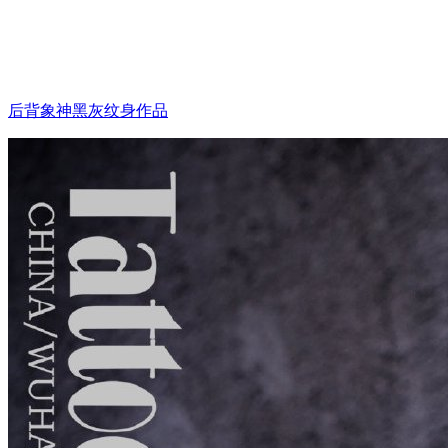
后背象神黑灰纹身作品