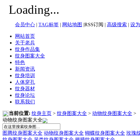
Loading...
会员中心
|
TAG标签
|
网站地图
|RSS订阅 |
高级搜索
|
设
网站首页
关于老兵
纹身作品集
纹身图案大全
特色
新闻资讯
纹身培训
人体穿孔
纹身器材
纹身论坛
联系我们
当前位置:
纹身主页
>
纹身图案大全
>
动物纹身图案大全
>
动物纹身图案大全
图腾纹身图案大全
动物纹身图案大全
蝴蝶纹身图案大全
玫瑰
纹身图案大全
另类纹身图案大全
翅膀纹身图案大全