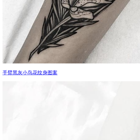
手臂黑灰小鸟花纹身图案