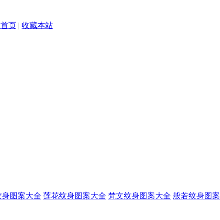
为首页
|
收藏本站
纹身图案大全
莲花纹身图案大全
梵文纹身图案大全
般若纹身图案