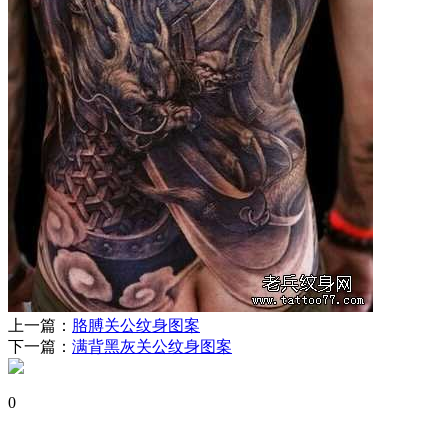
上一篇：
胳膊关公纹身图案
下一篇：
满背黑灰关公纹身图案
0