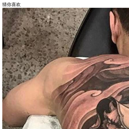
猜你喜欢
武汉老兵纹身微信
： 服务号：laobingwenshen 订阅号：laobing666
文资讯！精美纹身图案及手稿 纹身作品 一站搞定！回复相关
问千万素材的微官网，中国最强最全纹身图案尽在其中！