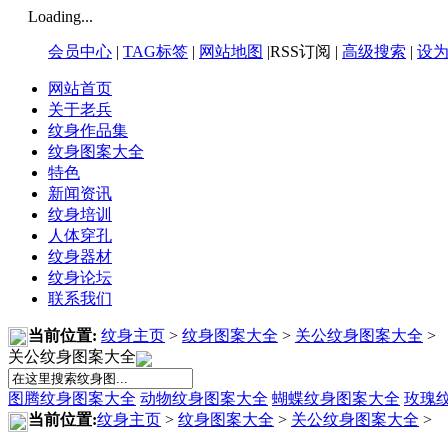
Loading...
会员中心
|
TAG标签
|
网站地图
|RSS订阅 |
高级搜索
|
设
网站首页
关于老兵
纹身作品集
纹身图案大全
特色
新闻资讯
纹身培训
人体穿孔
纹身器材
纹身论坛
联系我们
当前位置:
纹身主页
>
纹身图案大全
>
关公纹身图案大全
>
关公纹身图案大全
图腾纹身图案大全
动物纹身图案大全
蝴蝶纹身图案大全
玫瑰
当前位置:
纹身主页
>
纹身图案大全
>
关公纹身图案大全
>