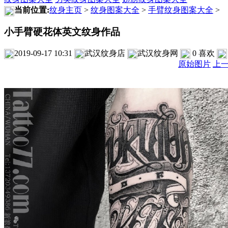
当前位置:
纹身主页
>
纹身图案大全
>
手臂纹身图案大全
>
小手臂硬花体英文纹身作品
2019-09-17 10:31
武汉纹身店
武汉纹身网
0
喜欢
原始图片
上