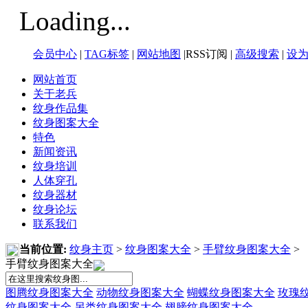
Loading...
会员中心
|
TAG标签
|
网站地图
|RSS订阅 |
高级搜索
|
设
网站首页
关于老兵
纹身作品集
纹身图案大全
特色
新闻资讯
纹身培训
人体穿孔
纹身器材
纹身论坛
联系我们
当前位置:
纹身主页
>
纹身图案大全
>
手臂纹身图案大全
>
手臂纹身图案大全
图腾纹身图案大全
动物纹身图案大全
蝴蝶纹身图案大全
玫瑰
纹身图案大全
另类纹身图案大全
翅膀纹身图案大全