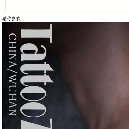
猜你喜欢
武汉老兵纹身微信
： 服务号：laobingwenshen 订阅号：laobing666
文资讯！精美纹身图案及手稿 纹身作品 一站搞定！回复相关
问千万素材的微官网，中国最强最全纹身图案尽在其中！