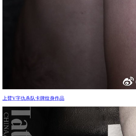
上臂V字仇杀队卡牌纹身作品