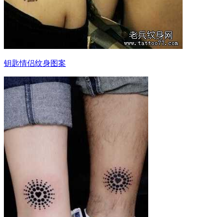
钥匙情侣纹身图案