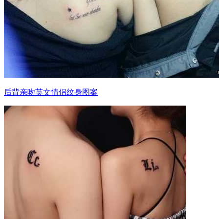
后背亲吻英文情侣纹身图案