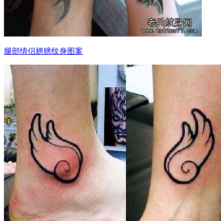
腿部情侣翅膀纹身图案