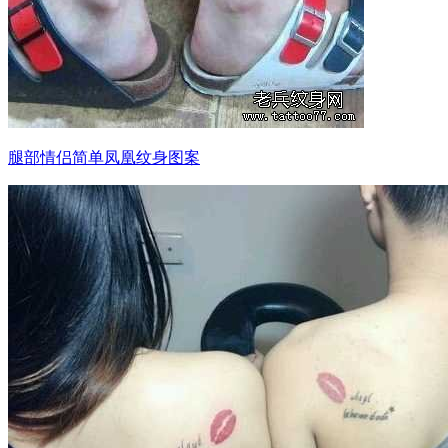
腿部情侣简单凤凰纹身图案