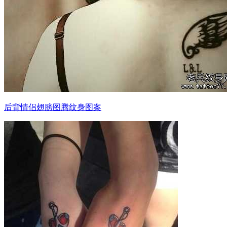
后背情侣翅膀图腾纹身图案