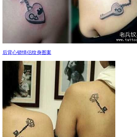
后背心锁情侣纹身图案