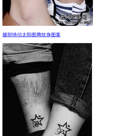
腿部情侣太阳图腾纹身图案