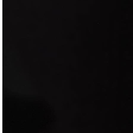
： 服务号：laobingwenshen 订阅号：laobing666
文资讯！精美纹身图案及手稿 纹身作品 一站搞定！回复相关
问千万素材的微官网，中国最强最全纹身图案尽在其中！