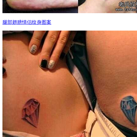
腿部翅膀情侣纹身图案