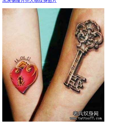
黑灰侧腰月亮人物纹身图片