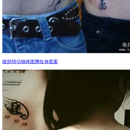
腹部情侣猫咪图腾纹身图案