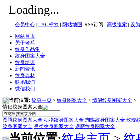
Loading...
会员中心
|
TAG标签
|
网站地图
|RSS订阅 |
高级搜索
|
设
网站首页
关于老兵
纹身作品集
纹身图案大全
纹身培训
新闻资讯
纹身器材
联系我们
微信我们
当前位置:
纹身主页
>
纹身图案大全
>
情侣纹身图案大全
>
情侣纹身图案大全
图腾纹身图案大全
动物纹身图案大全
蝴蝶纹身图案大全
玫瑰
纹身图案大全
另类纹身图案大全
翅膀纹身图案大全
当前位置:
纹身主页
>
纹