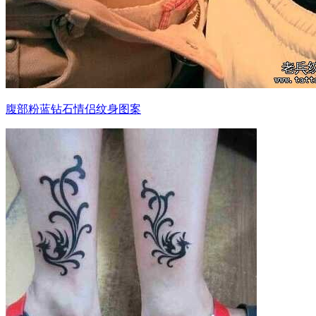
腹部粉蓝钻石情侣纹身图案