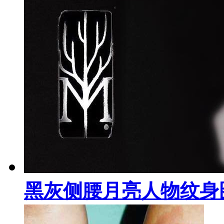
黑灰侧腰月亮人物纹身