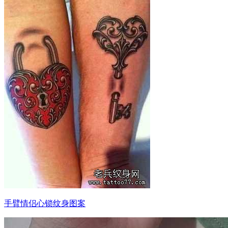
手臂情侣心锁纹身图案