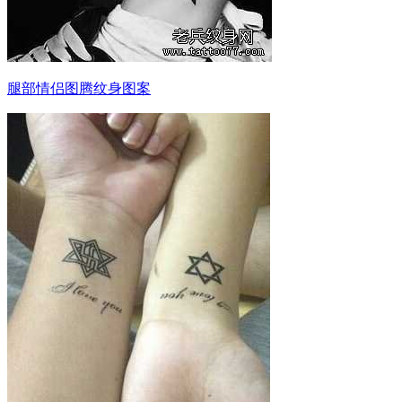
腿部情侣图腾纹身图案