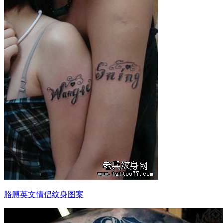
胳膊英文情侣纹身图案