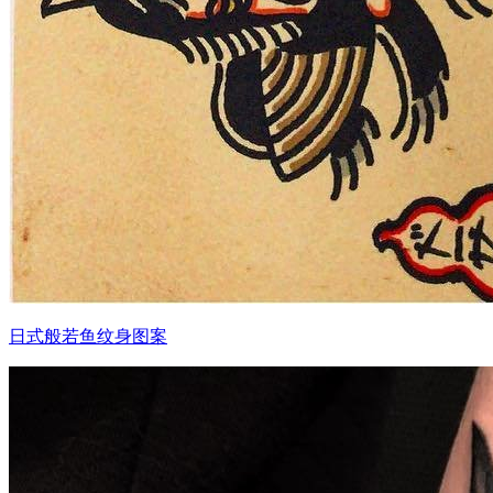
日式般若鱼纹身图案