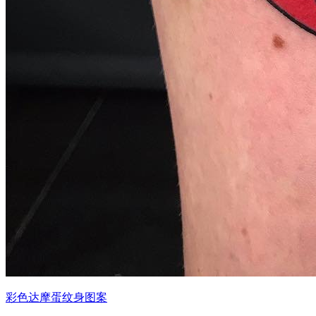
彩色达摩蛋纹身图案