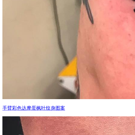
手臂彩色达摩蛋枫叶纹身图案