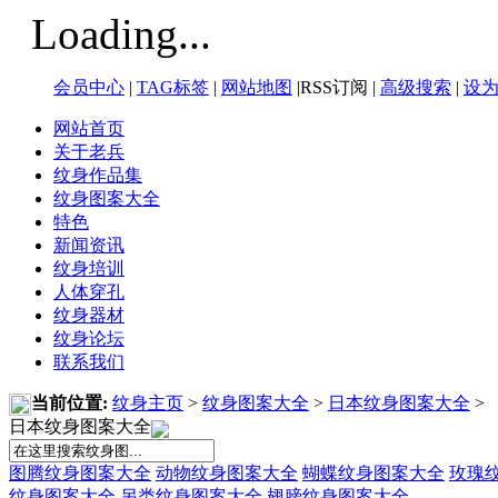
Loading...
会员中心
|
TAG标签
|
网站地图
|RSS订阅 |
高级搜索
|
设
网站首页
关于老兵
纹身作品集
纹身图案大全
特色
新闻资讯
纹身培训
人体穿孔
纹身器材
纹身论坛
联系我们
当前位置:
纹身主页
>
纹身图案大全
>
日本纹身图案大全
>
日本纹身图案大全
图腾纹身图案大全
动物纹身图案大全
蝴蝶纹身图案大全
玫瑰
纹身图案大全
另类纹身图案大全
翅膀纹身图案大全