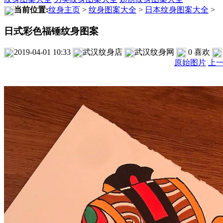
当前位置:
纹身主页
>
纹身图案大全
>
日本纹身图案大全
>
日式彩色福锤纹身图案
2019-04-01 10:33
武汉纹身店
武汉纹身网
0
喜欢
原始图片
上