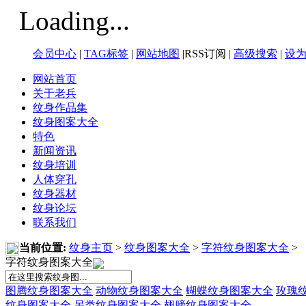
Loading...
会员中心
|
TAG标签
|
网站地图
|RSS订阅 |
高级搜索
|
设
网站首页
关于老兵
纹身作品集
纹身图案大全
特色
新闻资讯
纹身培训
人体穿孔
纹身器材
纹身论坛
联系我们
当前位置:
纹身主页
>
纹身图案大全
>
字符纹身图案大全
>
字符纹身图案大全
图腾纹身图案大全
动物纹身图案大全
蝴蝶纹身图案大全
玫瑰
纹身图案大全
另类纹身图案大全
翅膀纹身图案大全