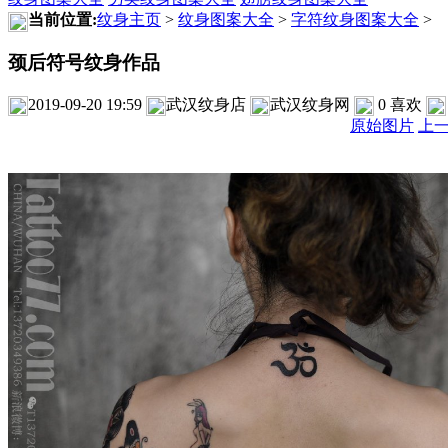
当前位置:
纹身主页
>
纹身图案大全
>
字符纹身图案大全
>
颈后符号纹身作品
2019-09-20 19:59
武汉纹身店
武汉纹身网
0
喜欢
原始图片
上