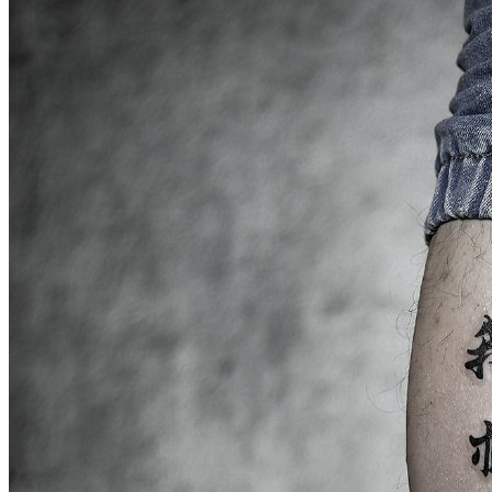
武汉老兵纹身微信
： 服务号：laobingwenshen 订阅号：laobing666
文资讯！精美纹身图案及手稿 纹身作品 一站搞定！回复相关
问千万素材的微官网，中国最强最全纹身图案尽在其中！