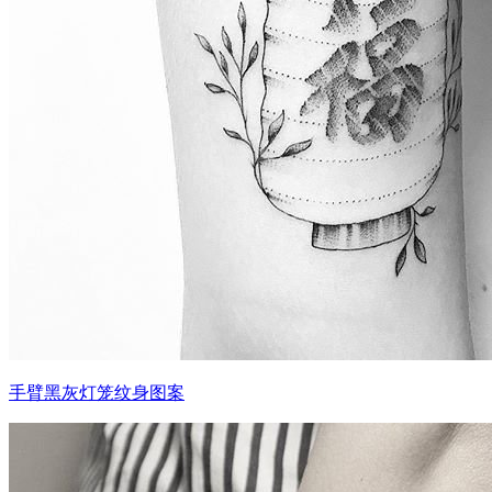
手臂黑灰灯笼纹身图案