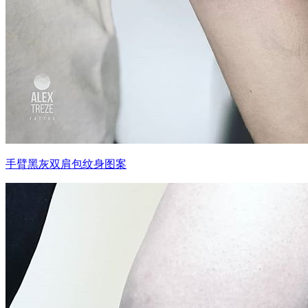
手臂黑灰双肩包纹身图案