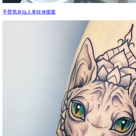
手臂黑灰仙人掌纹身图案