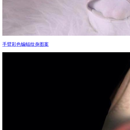
手臂彩色蝙蝠纹身图案