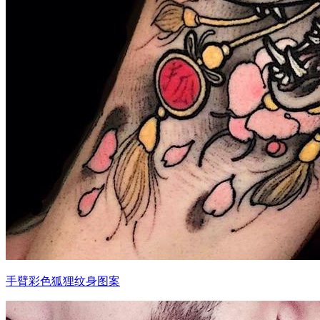
手臂彩色狐狸纹身图案