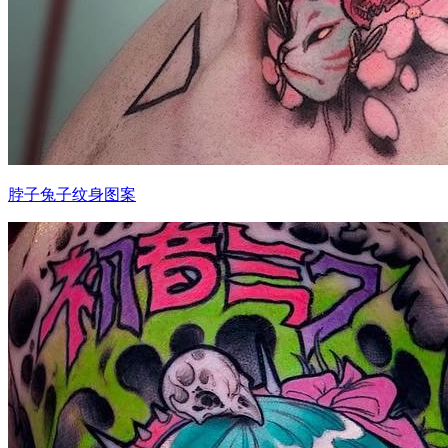
脖子兔子纹身图案