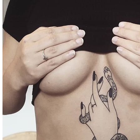
武汉老兵纹身微信
： 服务号：laobingwenshen 订阅号：laobing666
文资讯！精美纹身图案及手稿 纹身作品 一站搞定！回复相关
问千万素材的微官网，中国最强最全纹身图案尽在其中！