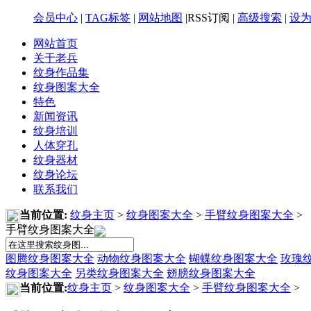
会员中心
|
TAG标签
|
网站地图
|RSS订阅 |
高级搜索
|
设
网站首页
关于老兵
纹身作品集
纹身图案大全
特色
新闻资讯
纹身培训
人体穿孔
纹身器材
纹身论坛
联系我们
当前位置:
纹身主页
>
纹身图案大全
>
手臂纹身图案大全
>
手臂纹身图案大全
图腾纹身图案大全
动物纹身图案大全
蝴蝶纹身图案大全
玫瑰
纹身图案大全
另类纹身图案大全
翅膀纹身图案大全
当前位置:
纹身主页
>
纹身图案大全
>
手臂纹身图案大全
>