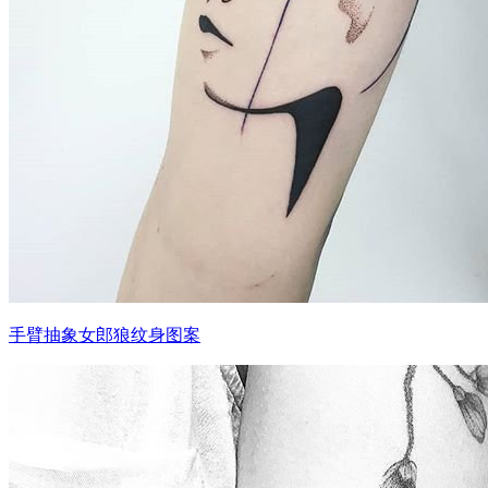
手臂抽象女郎狼纹身图案