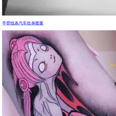
手臂线条汽车纹身图案