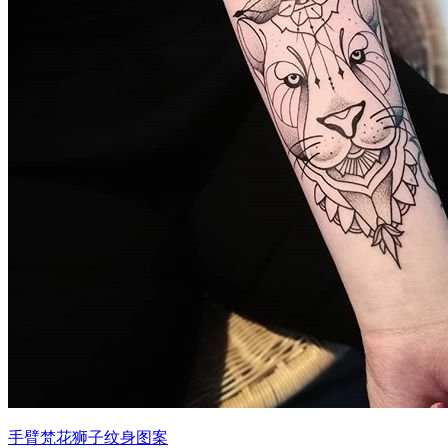
手臂梵花狮子纹身图案