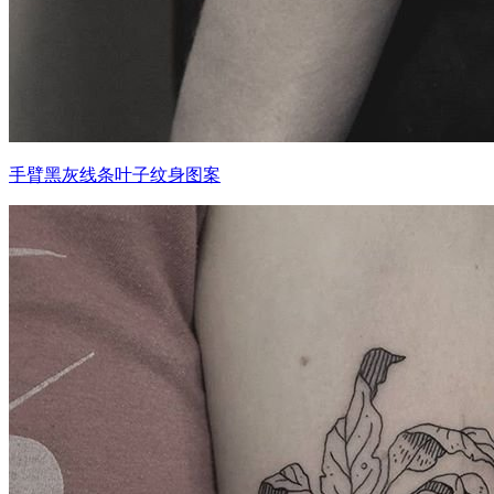
手臂黑灰线条叶子纹身图案