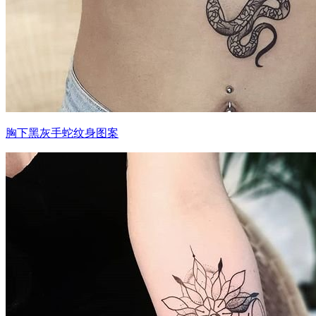
胸下黑灰手蛇纹身图案