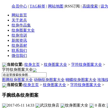
会员中心
|
TAG标签
|
网站地图
|RSS订阅 |
高级搜索
|
设
网站首页
关于老兵
纹身作品集
纹身图案大全
纹身培训
新闻资讯
纹身器材
联系我们
微信我们
当前位置:
纹身主页
>
纹身图案大全
>
字符纹身图案大全
>
字符纹身图案大全
图腾纹身图案大全
动物纹身图案大全
蝴蝶纹身图案大全
玫瑰
当前位置:
纹身主页
>
纹身图案大全
>
字符纹身图案大全
>
手腕线条纹身图案
2017-05-11 14:33
武汉纹身店
纹身图案大全
0
喜欢