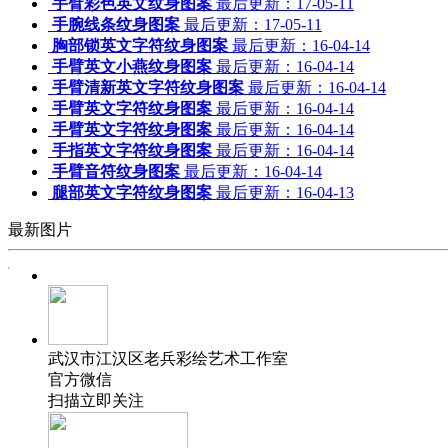
手臂彩色英文纹身图案
最后更新：17-05-11
手腕线条纹身图案
最后更新：17-05-11
胸部锁英文字符纹身图案
最后更新：16-04-14
手臂英文小燕纹身图案
最后更新：16-04-14
手臂清新英文字符纹身图案
最后更新：16-04-14
手臂英文字符纹身图案
最后更新：16-04-14
手臂英文字符纹身图案
最后更新：16-04-14
手指英文字符纹身图案
最后更新：16-04-14
武汉老兵纹身微信
手臂音符纹身图案
最后更新：16-04-14
： 服务号：laobingwenshen 订阅号：laobing666
腿部英文字符纹身图案
最后更新：16-04-13
文资讯！精美纹身图案及手稿 纹身作品 一站搞定！回复相关
最新图片
问千万素材的微官网，中国最强最全纹身图案尽在其中！
武汉市江汉区老兵彩绘艺术工作室
官方微信
扫描立即关注