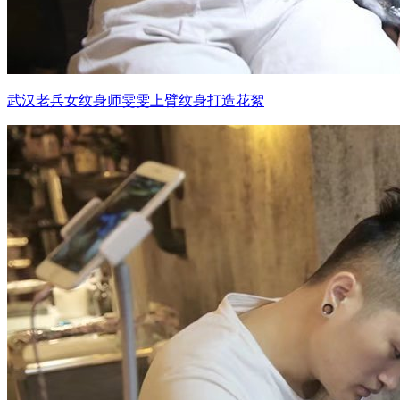
武汉老兵女纹身师雯雯上臂纹身打造花絮