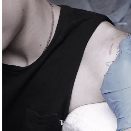
武汉老兵纹身微信
： 服务号：laobingwenshen 订阅号：laobing666
文资讯！精美纹身图案及手稿 纹身作品 一站搞定！回复相关
问千万素材的微官网，中国最强最全纹身图案尽在其中！