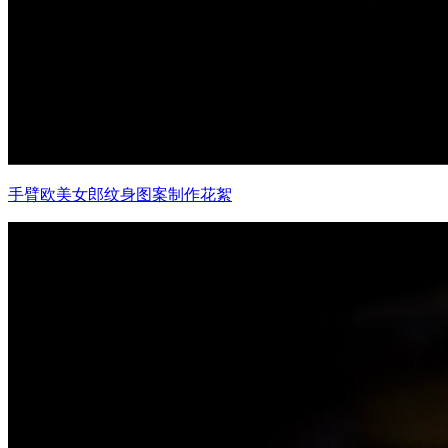
手臂欧美女郎纹身图案制作花絮