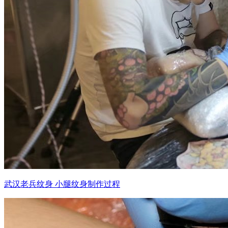
武汉老兵纹身 小腿纹身制作过程