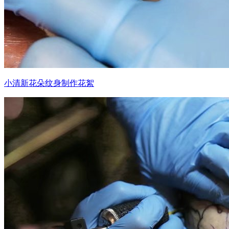
小清新花朵纹身制作花絮