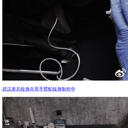
武汉老兵纹身兵哥手臂蛇纹身制作中