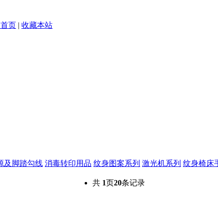
为首页
|
收藏本站
源及脚踏勾线
消毒转印用品
纹身图案系列
激光机系列
纹身椅床
共
1
页
20
条记录