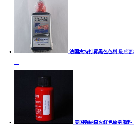
法国杰特打雾黑色色料
最后更新：
美国强纳森火红色纹身颜料