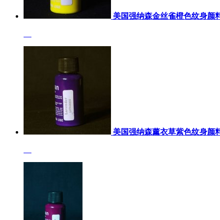
美国强纳森金丝雀橙色纹身颜
美国强纳森薰衣草紫色纹身颜