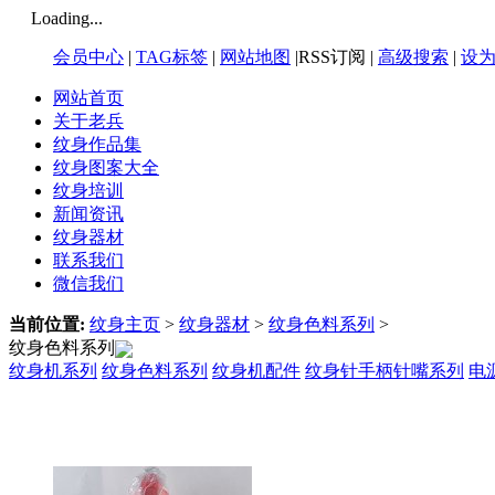
Loading...
会员中心
|
TAG标签
|
网站地图
|RSS订阅 |
高级搜索
|
设
网站首页
关于老兵
纹身作品集
纹身图案大全
纹身培训
新闻资讯
纹身器材
联系我们
微信我们
当前位置:
纹身主页
>
纹身器材
>
纹身色料系列
>
纹身色料系列
纹身机系列
纹身色料系列
纹身机配件
纹身针手柄针嘴系列
电