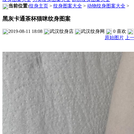
当前位置:
纹身主页
>
纹身图案大全
>
动物纹身图案大全
>
黑灰卡通茶杯猫咪纹身图案
2019-08-11 18:08
武汉纹身店
武汉纹身网
0
喜欢
原始图片
上