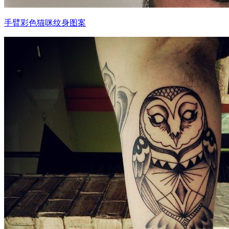
手臂彩色猫咪纹身图案