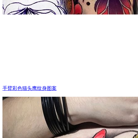
手臂彩色猫头鹰纹身图案