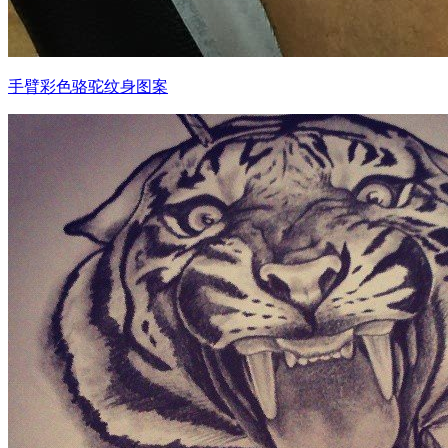
手臂彩色骆驼纹身图案