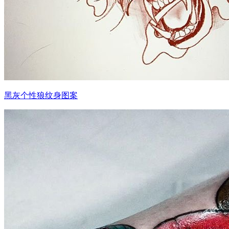
黑灰个性狼纹身图案