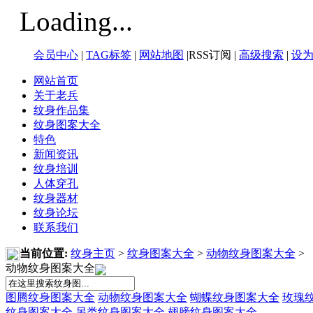
Loading...
会员中心
|
TAG标签
|
网站地图
|RSS订阅 |
高级搜索
|
设
网站首页
关于老兵
纹身作品集
纹身图案大全
特色
新闻资讯
纹身培训
人体穿孔
纹身器材
纹身论坛
联系我们
当前位置:
纹身主页
>
纹身图案大全
>
动物纹身图案大全
>
动物纹身图案大全
图腾纹身图案大全
动物纹身图案大全
蝴蝶纹身图案大全
玫瑰
纹身图案大全
另类纹身图案大全
翅膀纹身图案大全