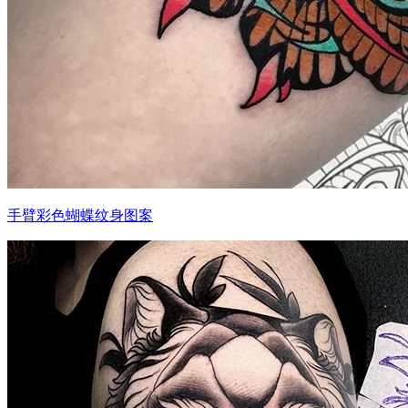
手臂彩色蝴蝶纹身图案