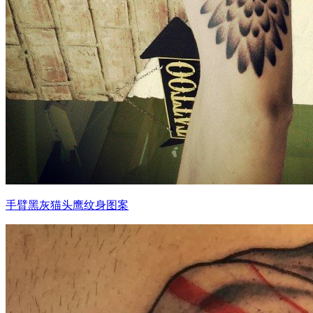
手臂黑灰猫头鹰纹身图案