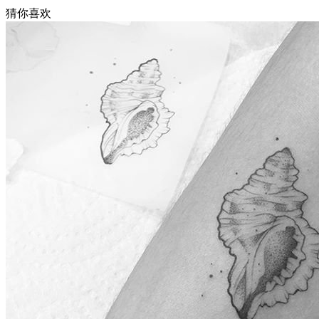
猜你喜欢
武汉老兵纹身微信
： 服务号：laobingwenshen 订阅号：laobing666
文资讯！精美纹身图案及手稿 纹身作品 一站搞定！回复相关
问千万素材的微官网，中国最强最全纹身图案尽在其中！