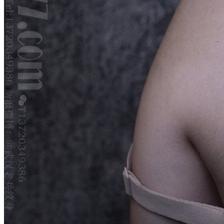
武汉老兵纹身微信
： 服务号：laobingwenshen 订阅号：laobing666
文资讯！精美纹身图案及手稿 纹身作品 一站搞定！回复相关
问千万素材的微官网，中国最强最全纹身图案尽在其中！