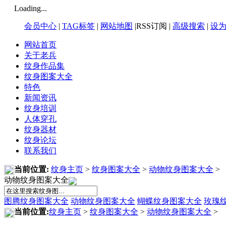
Loading...
会员中心
|
TAG标签
|
网站地图
|RSS订阅 |
高级搜索
|
设
网站首页
关于老兵
纹身作品集
纹身图案大全
特色
新闻资讯
纹身培训
人体穿孔
纹身器材
纹身论坛
联系我们
当前位置:
纹身主页
>
纹身图案大全
>
动物纹身图案大全
>
动物纹身图案大全
图腾纹身图案大全
动物纹身图案大全
蝴蝶纹身图案大全
玫瑰
当前位置:
纹身主页
>
纹身图案大全
>
动物纹身图案大全
>