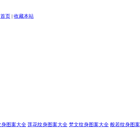
为首页
|
收藏本站
纹身图案大全
莲花纹身图案大全
梵文纹身图案大全
般若纹身图案