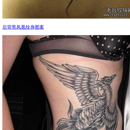
后背黑凤凰纹身图案