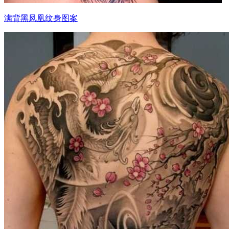
满背黑凤凰纹身图案