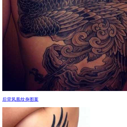
后背凤凰纹身图案