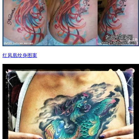
红凤凰纹身图案