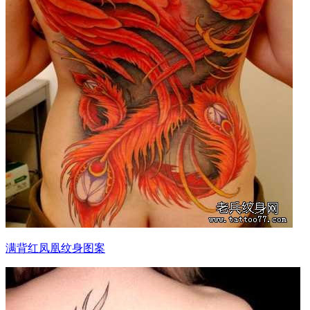
满背红凤凰纹身图案