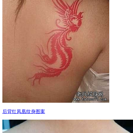
后背红凤凰纹身图案