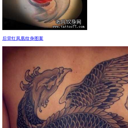
后背红凤凰纹身图案