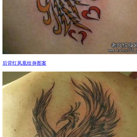
后背红凤凰纹身图案