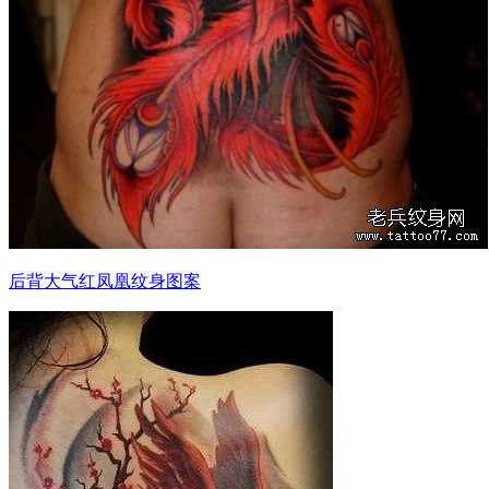
后背大气红凤凰纹身图案