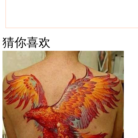
猜你喜欢
武汉老兵纹身微信
： 服务号：laobingwenshen 订阅号：laobing666
文资讯！精美纹身图案及手稿 纹身作品 一站搞定！回复相关
问千万素材的微官网，中国最强最全纹身图案尽在其中！