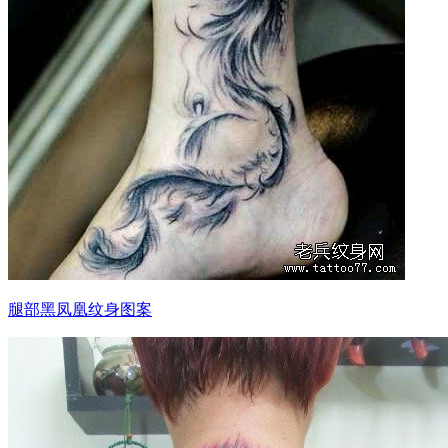
腿部黑凤凰纹身图案