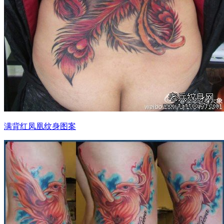
满背红凤凰纹身图案