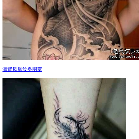
满背凤凰纹身图案