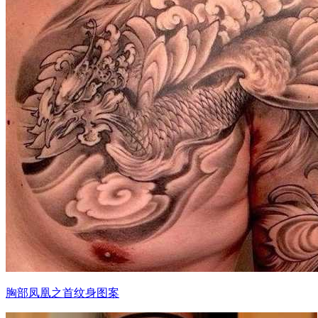
胸部凤凰之首纹身图案