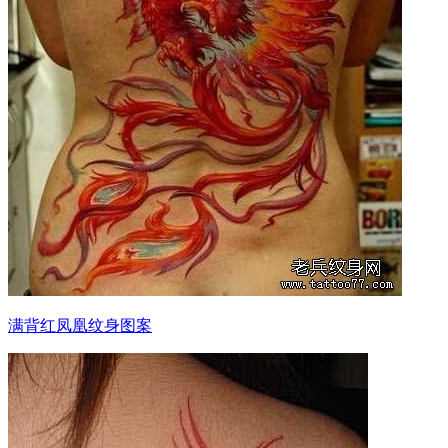
满背红凤凰纹身图案