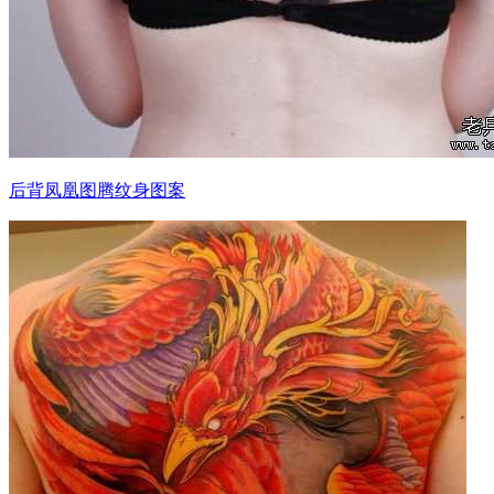
后背凤凰图腾纹身图案