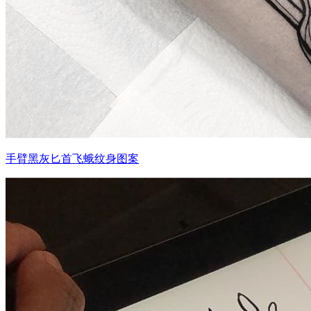
手臂黑灰匕首飞蛾纹身图案