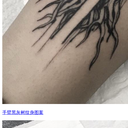
手臂黑灰树纹身图案