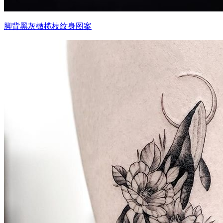
脚背黑灰橄榄枝纹身图案