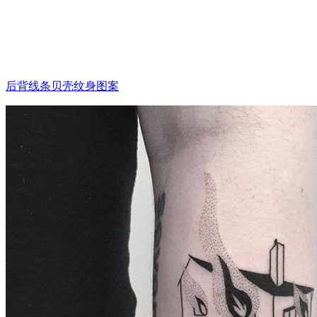
后背线条贝壳纹身图案