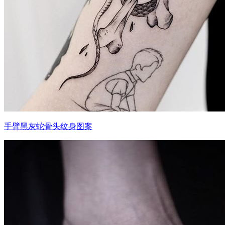
手臂黑灰蛇骨头纹身图案