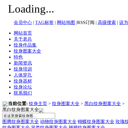
Loading...
会员中心
|
TAG标签
|
网站地图
|RSS订阅 |
高级搜索
|
设
网站首页
关于老兵
纹身作品集
纹身图案大全
特色
新闻资讯
纹身培训
人体穿孔
纹身器材
纹身论坛
联系我们
当前位置:
纹身主页
>
纹身图案大全
>
黑白纹身图案大全
>
黑白纹身图案大全
图腾纹身图案大全
动物纹身图案大全
蝴蝶纹身图案大全
玫瑰
纹身图案大全
另类纹身图案大全
翅膀纹身图案大全