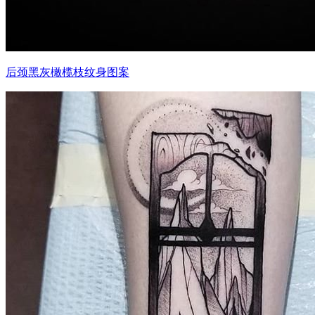
后颈黑灰橄榄枝纹身图案