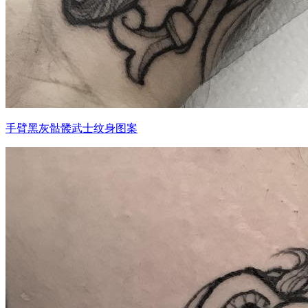
手臂黑灰骷髅武士纹身图案