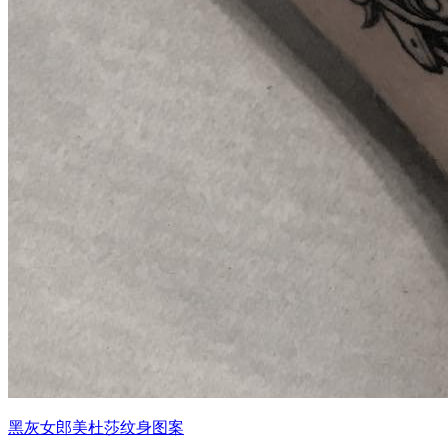
黑灰女郎美杜莎纹身图案