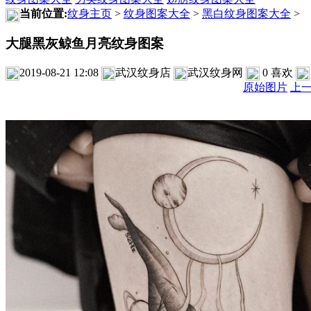
当前位置:
纹身主页
>
纹身图案大全
>
黑白纹身图案大全
>
大腿黑灰鲸鱼月亮纹身图案
2019-08-21 12:08
武汉纹身店
武汉纹身网
0
喜欢
原始图片
上