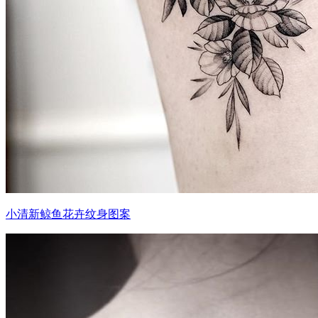
小清新鲸鱼花卉纹身图案