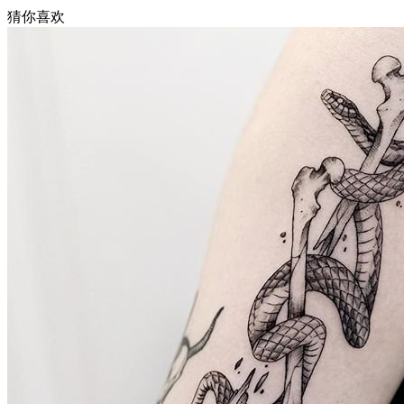
猜你喜欢
武汉老兵纹身微信
： 服务号：laobingwenshen 订阅号：laobing666
文资讯！精美纹身图案及手稿 纹身作品 一站搞定！回复相关
问千万素材的微官网，中国最强最全纹身图案尽在其中！