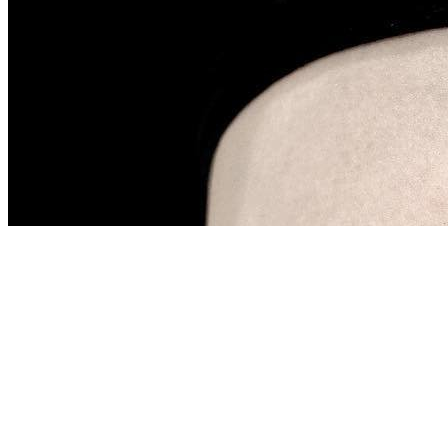
武汉老兵纹身微信
： 服务号：laobingwenshen 订阅号：laobing666
文资讯！精美纹身图案及手稿 纹身作品 一站搞定！回复相关
问千万素材的微官网，中国最强最全纹身图案尽在其中！