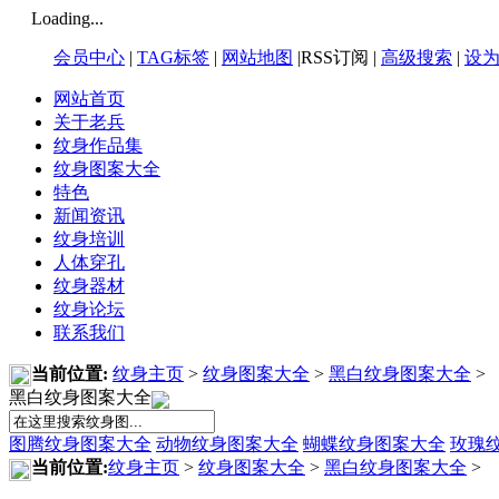
Loading...
会员中心
|
TAG标签
|
网站地图
|RSS订阅 |
高级搜索
|
设
网站首页
关于老兵
纹身作品集
纹身图案大全
特色
新闻资讯
纹身培训
人体穿孔
纹身器材
纹身论坛
联系我们
当前位置:
纹身主页
>
纹身图案大全
>
黑白纹身图案大全
>
黑白纹身图案大全
图腾纹身图案大全
动物纹身图案大全
蝴蝶纹身图案大全
玫瑰
当前位置:
纹身主页
>
纹身图案大全
>
黑白纹身图案大全
>