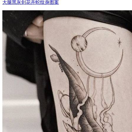
大腿黑灰剑花卉蛇纹身图案