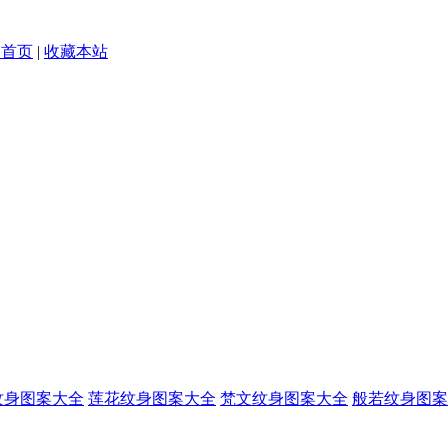
为首页
|
收藏本站
纹身图案大全
莲花纹身图案大全
梵文纹身图案大全
般若纹身图案