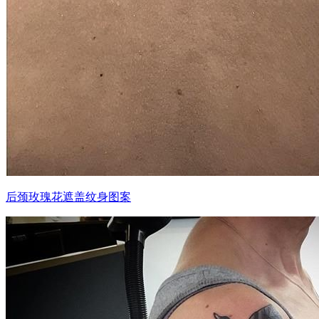
后颈玫瑰花遮盖纹身图案