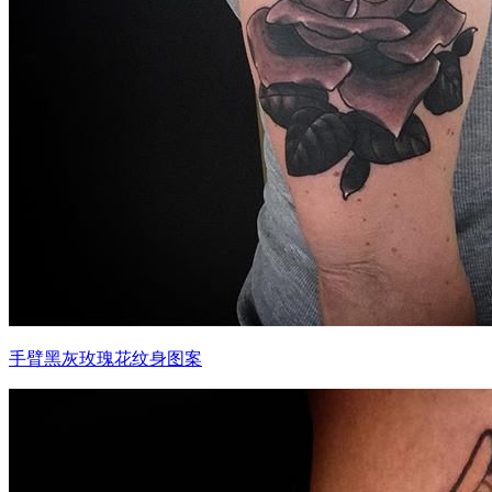
手臂黑灰玫瑰花纹身图案