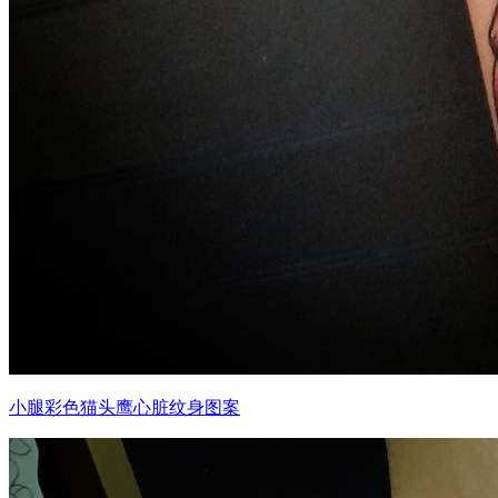
小腿彩色猫头鹰心脏纹身图案