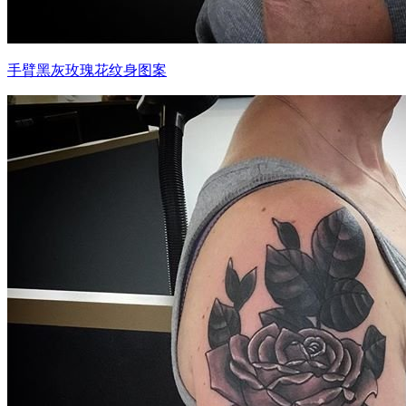
手臂黑灰玫瑰花纹身图案