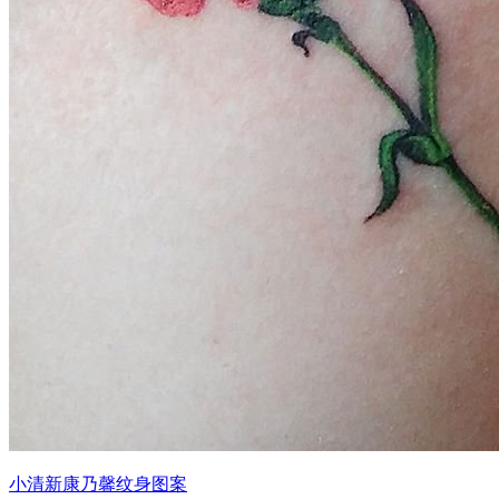
小清新康乃馨纹身图案