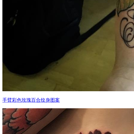
手臂彩色玫瑰百合纹身图案