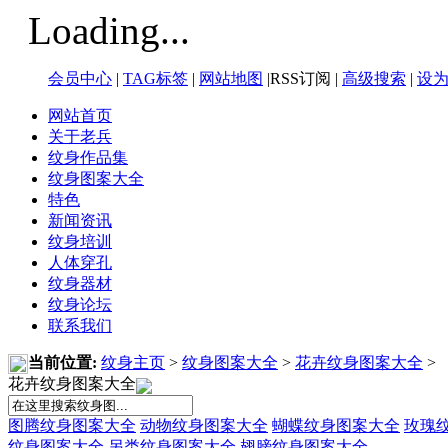
Loading...
会员中心
|
TAG标签
|
网站地图
|RSS订阅 |
高级搜索
|
设
网站首页
关于老兵
纹身作品集
纹身图案大全
特色
新闻资讯
纹身培训
人体穿孔
纹身器材
纹身论坛
联系我们
当前位置:
纹身主页
>
纹身图案大全
>
花卉纹身图案大全
>
花卉纹身图案大全
图腾纹身图案大全
动物纹身图案大全
蝴蝶纹身图案大全
玫瑰
纹身图案大全
另类纹身图案大全
翅膀纹身图案大全