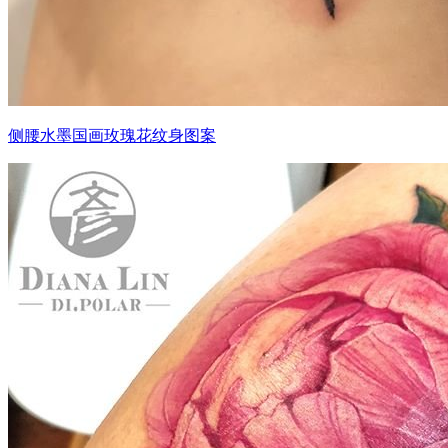
侧腰水墨国画玫瑰花纹身图案