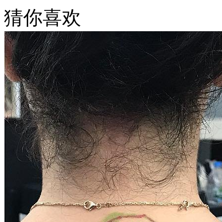
猜你喜欢
武汉老兵纹身微信
： 服务号：laobingwenshen 订阅号：laobing666
文资讯！精美纹身图案及手稿 纹身作品 一站搞定！回复相关
问千万素材的微官网，中国最强最全纹身图案尽在其中！