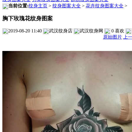
当前位置:
纹身主页
>
纹身图案大全
>
花卉纹身图案大全
>
胸下玫瑰花纹身图案
2019-08-20 11:40
武汉纹身店
武汉纹身网
0
喜欢
原始图片
上