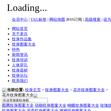
Loading...
会员中心
|
TAG标签
|
网站地图
|RSS订阅 |
高级搜索
|
设
网站首页
关于老兵
纹身作品集
纹身图案大全
特色
新闻资讯
纹身培训
人体穿孔
纹身器材
纹身论坛
联系我们
当前位置:
纹身主页
>
纹身图案大全
>
花卉纹身图案大全
>
花卉纹身图案大全
图腾纹身图案大全
动物纹身图案大全
蝴蝶纹身图案大全
玫瑰
纹身图案大全
另类纹身图案大全
翅膀纹身图案大全