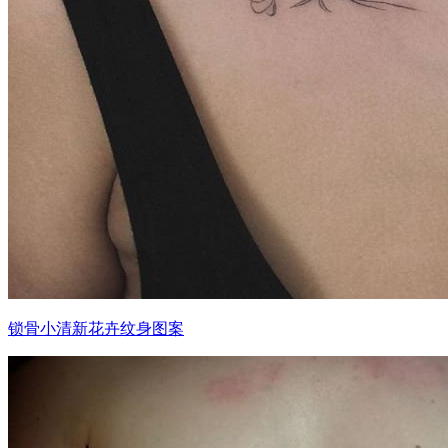
锁骨小清新花卉纹身图案