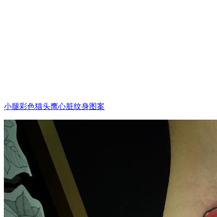
小腿彩色猫头鹰心脏纹身图案