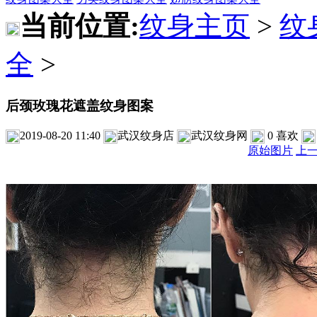
当前位置:
纹身主页
>
纹
全
>
后颈玫瑰花遮盖纹身图案
2019-08-20 11:40
武汉纹身店
武汉纹身网
0
喜欢
原始图片
上