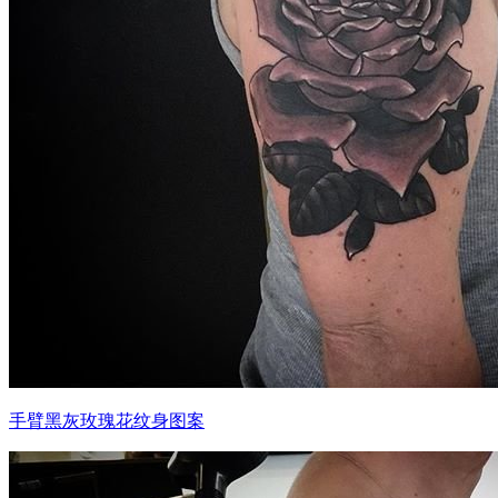
手臂黑灰玫瑰花纹身图案