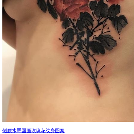
侧腰水墨国画玫瑰花纹身图案