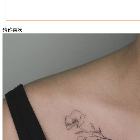
猜你喜欢
武汉老兵纹身微信
： 服务号：laobingwenshen 订阅号：laobing666
文资讯！精美纹身图案及手稿 纹身作品 一站搞定！回复相关
问千万素材的微官网，中国最强最全纹身图案尽在其中！