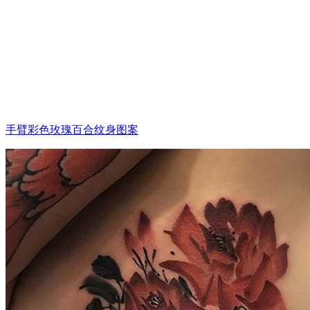
手臂彩色玫瑰百合纹身图案