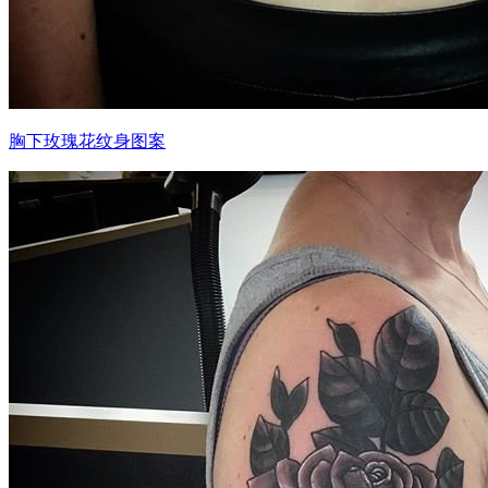
胸下玫瑰花纹身图案