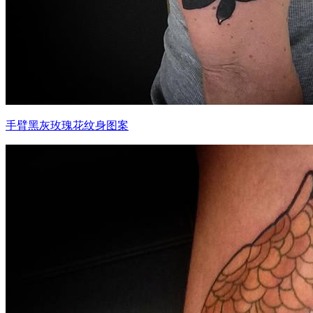
手臂黑灰玫瑰花纹身图案