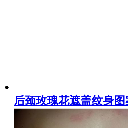
后颈玫瑰花遮盖纹身图