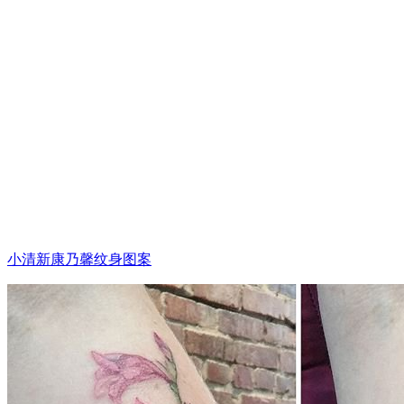
小清新康乃馨纹身图案