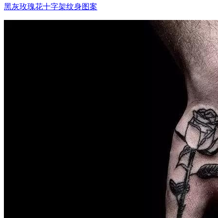
黑灰玫瑰花十字架纹身图案