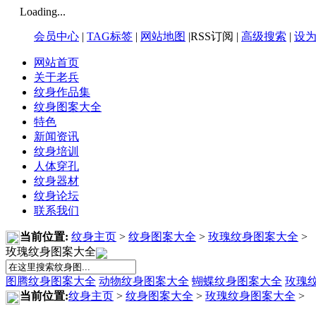
Loading...
会员中心
|
TAG标签
|
网站地图
|RSS订阅 |
高级搜索
|
设
网站首页
关于老兵
纹身作品集
纹身图案大全
特色
新闻资讯
纹身培训
人体穿孔
纹身器材
纹身论坛
联系我们
当前位置:
纹身主页
>
纹身图案大全
>
玫瑰纹身图案大全
>
玫瑰纹身图案大全
图腾纹身图案大全
动物纹身图案大全
蝴蝶纹身图案大全
玫瑰
当前位置:
纹身主页
>
纹身图案大全
>
玫瑰纹身图案大全
>