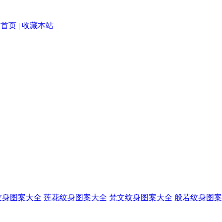
为首页
|
收藏本站
纹身图案大全
莲花纹身图案大全
梵文纹身图案大全
般若纹身图案