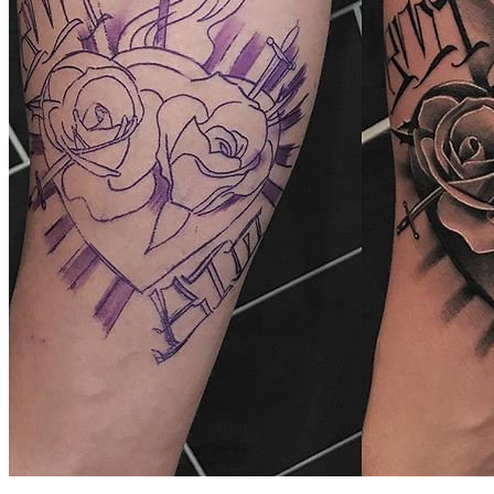
武汉老兵纹身微信
： 服务号：laobingwenshen 订阅号：laobing666
文资讯！精美纹身图案及手稿 纹身作品 一站搞定！回复相关
问千万素材的微官网，中国最强最全纹身图案尽在其中！