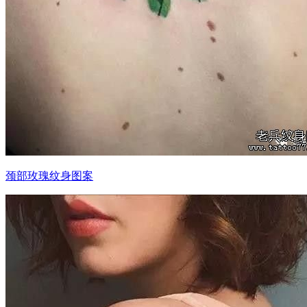
颈部玫瑰纹身图案