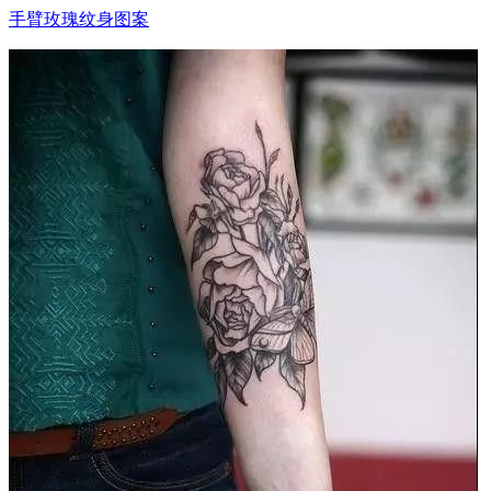
手臂玫瑰纹身图案