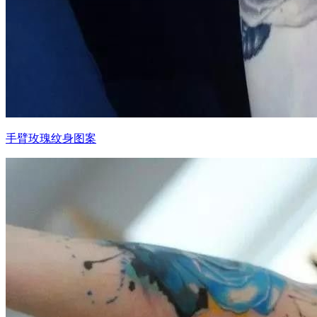
手臂玫瑰纹身图案