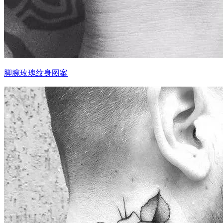
脚腕玫瑰纹身图案