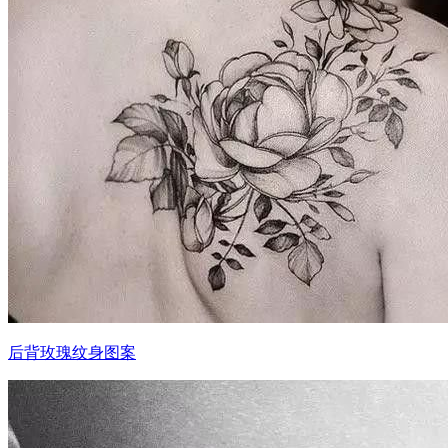
后背玫瑰纹身图案