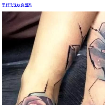
手臂玫瑰纹身图案