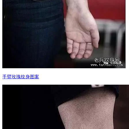
手臂玫瑰纹身图案