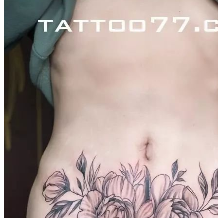
武汉老兵纹身微信
： 服务号：laobingwenshen 订阅号：laobing666
文资讯！精美纹身图案及手稿 纹身作品 一站搞定！回复相关
问千万素材的微官网，中国最强最全纹身图案尽在其中！