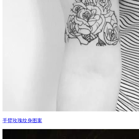
手臂玫瑰纹身图案