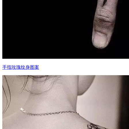
手指玫瑰纹身图案