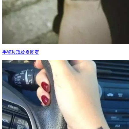
手臂玫瑰纹身图案