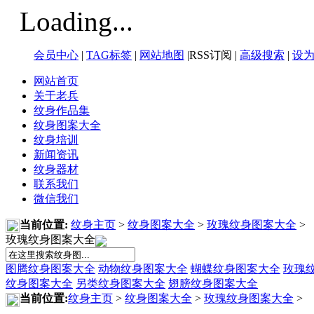
Loading...
会员中心
|
TAG标签
|
网站地图
|RSS订阅 |
高级搜索
|
设
网站首页
关于老兵
纹身作品集
纹身图案大全
纹身培训
新闻资讯
纹身器材
联系我们
微信我们
当前位置:
纹身主页
>
纹身图案大全
>
玫瑰纹身图案大全
>
玫瑰纹身图案大全
图腾纹身图案大全
动物纹身图案大全
蝴蝶纹身图案大全
玫瑰
纹身图案大全
另类纹身图案大全
翅膀纹身图案大全
当前位置:
纹身主页
>
纹身图案大全
>
玫瑰纹身图案大全
>