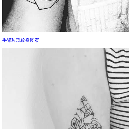
手臂玫瑰纹身图案