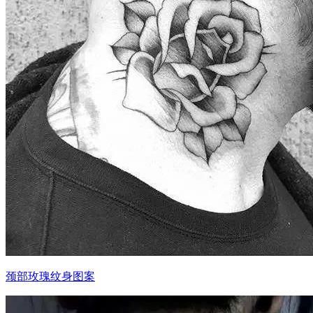
颈部玫瑰纹身图案