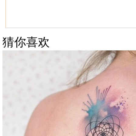
猜你喜欢
武汉老兵纹身微信
： 服务号：laobingwenshen 订阅号：laobing666
文资讯！精美纹身图案及手稿 纹身作品 一站搞定！回复相关
问千万素材的微官网，中国最强最全纹身图案尽在其中！