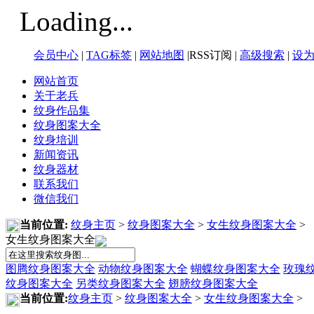
Loading...
会员中心
|
TAG标签
|
网站地图
|RSS订阅 |
高级搜索
|
设
网站首页
关于老兵
纹身作品集
纹身图案大全
纹身培训
新闻资讯
纹身器材
联系我们
微信我们
当前位置:
纹身主页
>
纹身图案大全
>
女生纹身图案大全
>
女生纹身图案大全
图腾纹身图案大全
动物纹身图案大全
蝴蝶纹身图案大全
玫瑰
纹身图案大全
另类纹身图案大全
翅膀纹身图案大全
当前位置:
纹身主页
>
纹身图案大全
>
女生纹身图案大全
>