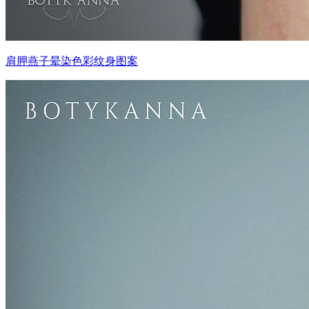
肩胛燕子晕染色彩纹身图案