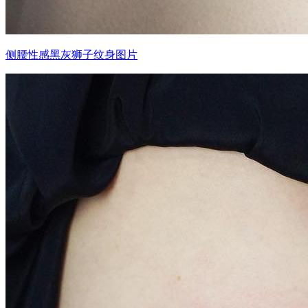
侧腰性感黑灰狮子纹身图片