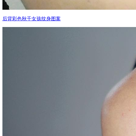
后背彩色秋千女孩纹身图案