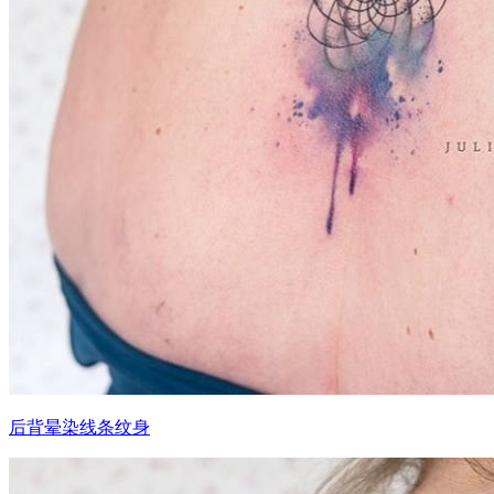
后背晕染线条纹身