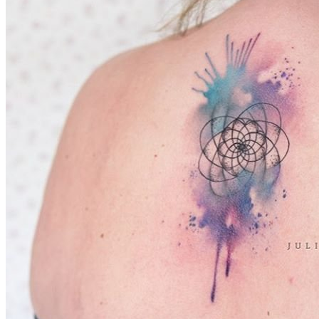
武汉老兵纹身微信
： 服务号：laobingwenshen 订阅号：laobing666
文资讯！精美纹身图案及手稿 纹身作品 一站搞定！回复相关
问千万素材的微官网，中国最强最全纹身图案尽在其中！