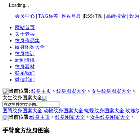
Loading...
会员中心
|
TAG标签
|
网站地图
|RSS订阅 |
高级搜索
|
设
网站首页
关于老兵
纹身作品集
纹身图案大全
纹身培训
新闻资讯
纹身器材
联系我们
微信我们
当前位置:
纹身主页
>
纹身图案大全
>
女生纹身图案大全
>
女生纹身图案大全
图腾纹身图案大全
动物纹身图案大全
蝴蝶纹身图案大全
玫瑰
当前位置:
纹身主页
>
纹身图案大全
>
女生纹身图案大全
>
手臂魔方纹身图案