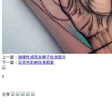
上一篇：
侧腰性感黑灰狮子纹身图片
下一篇：
后背色彩树纹身图案
0
分享