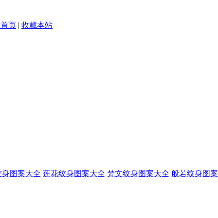
为首页
|
收藏本站
纹身图案大全
莲花纹身图案大全
梵文纹身图案大全
般若纹身图案