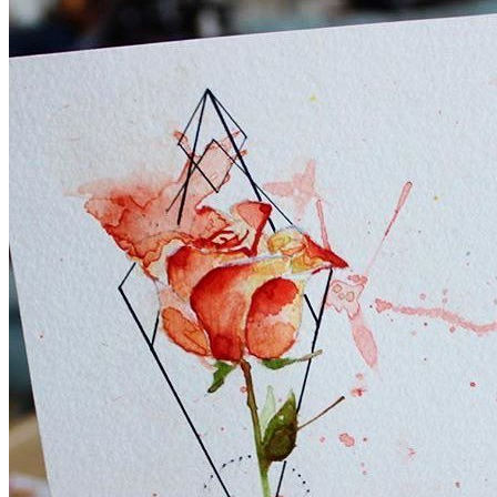
武汉老兵纹身微信
： 服务号：laobingwenshen 订阅号：laobing666
文资讯！精美纹身图案及手稿 纹身作品 一站搞定！回复相关
问千万素材的微官网，中国最强最全纹身图案尽在其中！