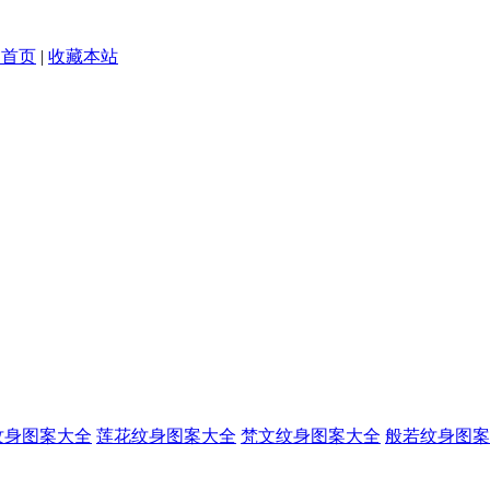
为首页
|
收藏本站
纹身图案大全
莲花纹身图案大全
梵文纹身图案大全
般若纹身图案