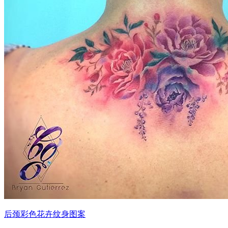
后颈彩色花卉纹身图案