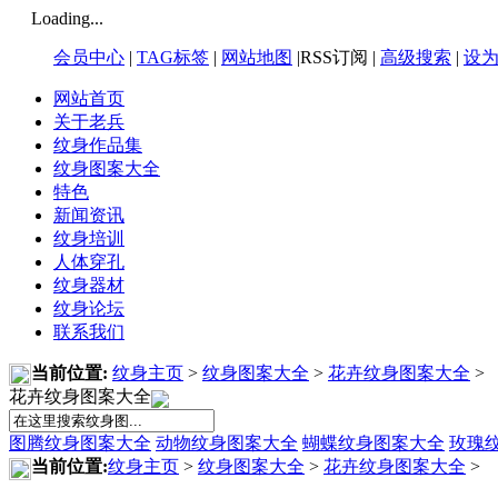
Loading...
会员中心
|
TAG标签
|
网站地图
|RSS订阅 |
高级搜索
|
设
网站首页
关于老兵
纹身作品集
纹身图案大全
特色
新闻资讯
纹身培训
人体穿孔
纹身器材
纹身论坛
联系我们
当前位置:
纹身主页
>
纹身图案大全
>
花卉纹身图案大全
>
花卉纹身图案大全
图腾纹身图案大全
动物纹身图案大全
蝴蝶纹身图案大全
玫瑰
当前位置:
纹身主页
>
纹身图案大全
>
花卉纹身图案大全
>