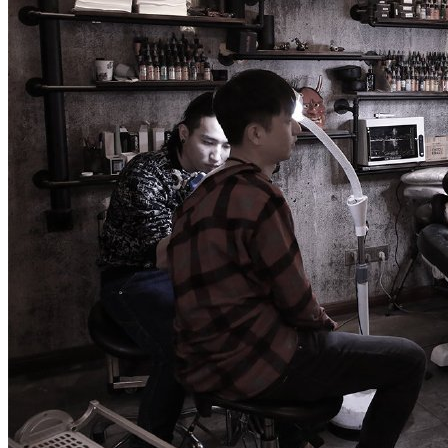
武汉老兵纹身微信
： 服务号：laobingwenshen 订阅号：laobing666
文资讯！精美纹身图案及手稿 纹身作品 一站搞定！回复相关
问千万素材的微官网，中国最强最全纹身图案尽在其中！