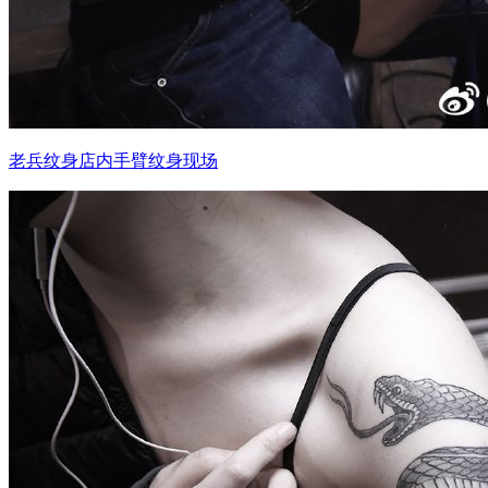
老兵纹身店内手臂纹身现场