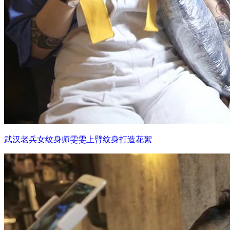
武汉老兵女纹身师雯雯上臂纹身打造花絮