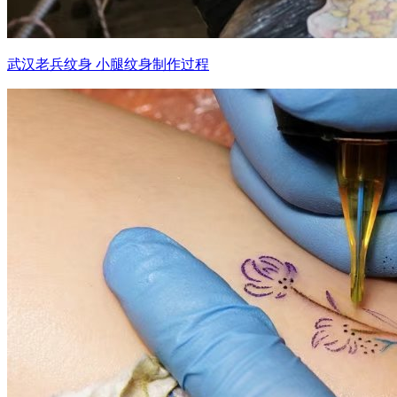
武汉老兵纹身 小腿纹身制作过程