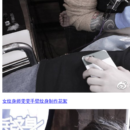
女纹身师雯雯手臂纹身制作花絮