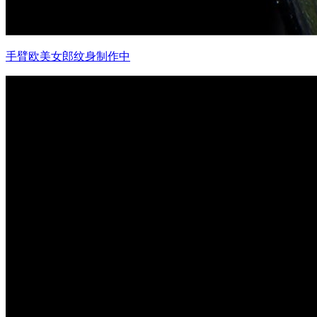
手臂欧美女郎纹身制作中