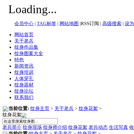
Loading...
会员中心
|
TAG标签
|
网站地图
|RSS订阅 |
高级搜索
|
设
网站首页
关于老兵
纹身作品集
纹身图案大全
特色
新闻资讯
纹身培训
人体穿孔
纹身器材
纹身论坛
联系我们
当前位置:
纹身主页
>
关于老兵
>
纹身花絮
>
纹身花絮
老兵简介
纹身现场
纹身师介绍
纹身花絮
老兵动态
生活写真
收
当前位置:
纹身主页
>
关于老兵
>
纹身花絮
>