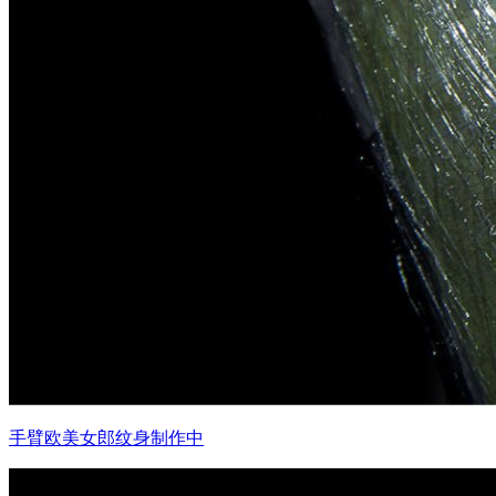
手臂欧美女郎纹身制作中