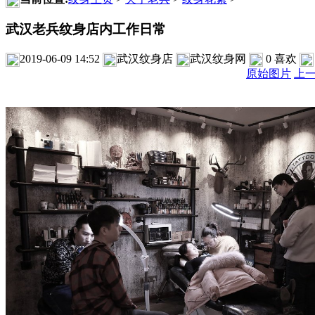
武汉老兵纹身店内工作日常
2019-06-09 14:52
武汉纹身店
武汉纹身网
0
喜欢
原始图片
上