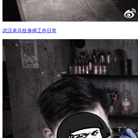
武汉老兵纹身师工作日常