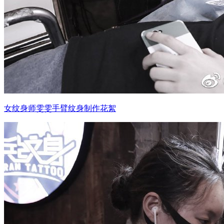
女纹身师雯雯手臂纹身制作花絮