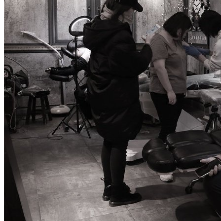
武汉老兵纹身微信
： 服务号：laobingwenshen 订阅号：laobing666
文资讯！精美纹身图案及手稿 纹身作品 一站搞定！回复相关
问千万素材的微官网，中国最强最全纹身图案尽在其中！