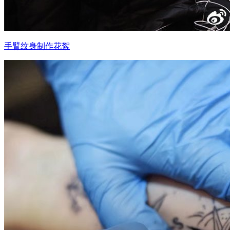
手臂纹身制作花絮