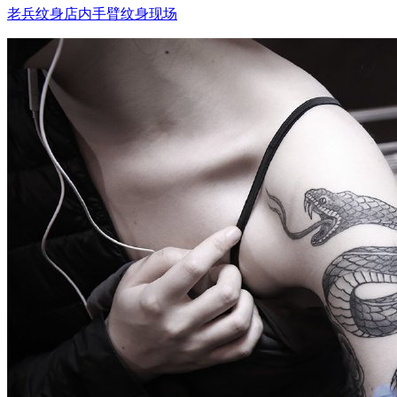
老兵纹身店内手臂纹身现场