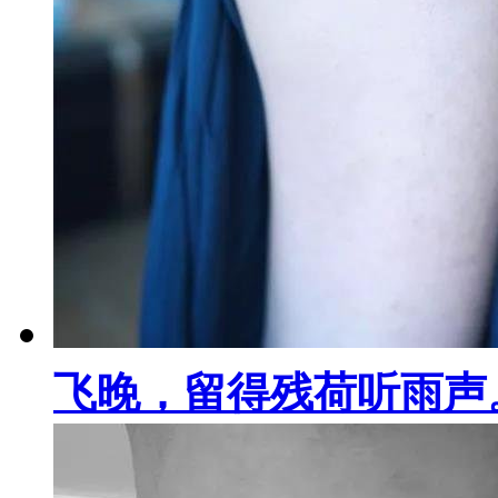
飞晚，留得残荷听雨声