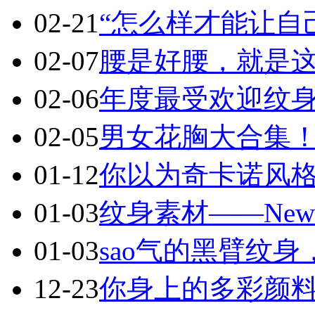
02-21
“怎么样才能让自
02-07
腰是好腰，就是这纹身
02-06
年度最受欢迎纹身
武汉老兵纹身微信
02-05
男女花胸大合集
： 服务号：laobingwenshen 订阅号：laobing66
身图文资讯！精美纹身图案及手稿 纹身作品 一站搞定！回
01-12
你以为奇卡诺风
复“１”访问千万素材的微官网，中国最强最全纹身图案尽在其
01-03
纹身素材——New s
01-03
sao气的黑臂纹
12-23
你身上的多彩颜