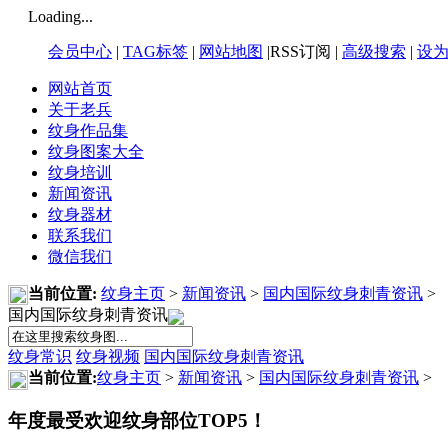
Loading...
会员中心
|
TAG标签
|
网站地图
|RSS订阅 |
高级搜索
|
设
网站首页
关于老兵
纹身作品集
纹身图案大全
纹身培训
新闻资讯
纹身器材
联系我们
微信我们
当前位置:
纹身主页
>
新闻资讯
>
国内国际纹身刺青资讯
>
国内国际纹身刺青资讯
纹身常识
纹身视频
国内国际纹身刺青资讯
当前位置:
纹身主页
>
新闻资讯
>
国内国际纹身刺青资讯
>
年度最受欢迎纹身部位TOP5！