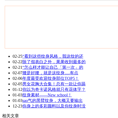
02-25
“看到这些纹身风格，我这纹的还
02-22
除了假表白之外，果果收到最多的
02-21
“怎么样才能让自己「第一次」的
02-07
腰是好腰，就是这纹身.....有点
02-06
年度最受欢迎纹身部位TOP5！
02-05
男女花胸大合集！总有一款让你舔
01-12
你以为奇卡诺风格就只有花体字？
01-03
纹身素材——New school！
01-03
sao气的黑臂纹身，大概又要输出
12-23
你身上的多彩颜料以及你纹身时没
相关文章