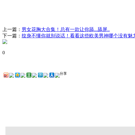
上一篇：
男女花胸大合集！总有一款让你舔...舔屏..
下一篇：
纹身不懂你就别说话！看看这些欧美男神哪个没有魅
0
分享