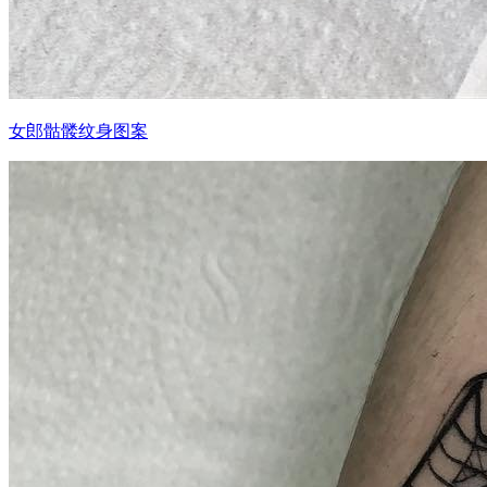
女郎骷髅纹身图案