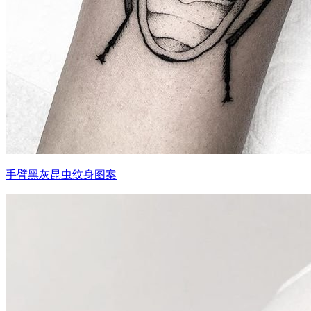
手臂黑灰昆虫纹身图案