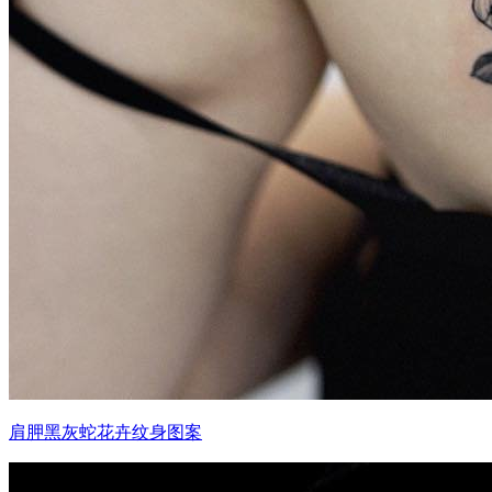
肩胛黑灰蛇花卉纹身图案