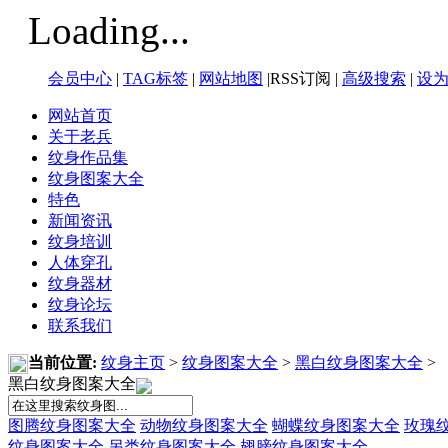
Loading...
会员中心
|
TAG标签
|
网站地图
|RSS订阅 |
高级搜索
|
设
网站首页
关于老兵
纹身作品集
纹身图案大全
特色
新闻资讯
纹身培训
人体穿孔
纹身器材
纹身论坛
联系我们
当前位置:
纹身主页
>
纹身图案大全
>
黑白纹身图案大全
>
黑白纹身图案大全
图腾纹身图案大全
动物纹身图案大全
蝴蝶纹身图案大全
玫瑰
纹身图案大全
另类纹身图案大全
翅膀纹身图案大全