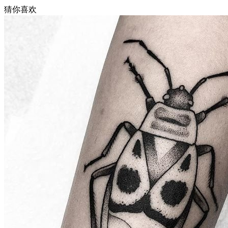
猜你喜欢
武汉老兵纹身微信
： 服务号：laobingwenshen 订阅号：laobing666
文资讯！精美纹身图案及手稿 纹身作品 一站搞定！回复相关
问千万素材的微官网，中国最强最全纹身图案尽在其中！