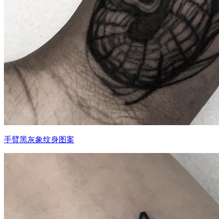
手臂黑灰象纹身图案