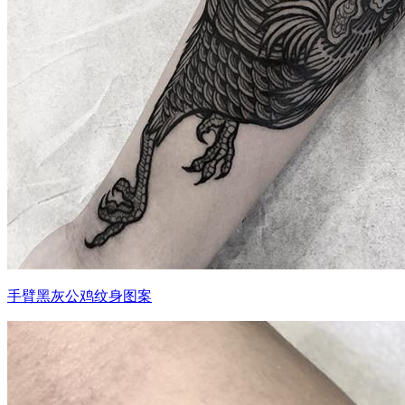
手臂黑灰公鸡纹身图案