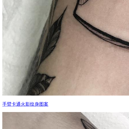
手臂卡通火影纹身图案