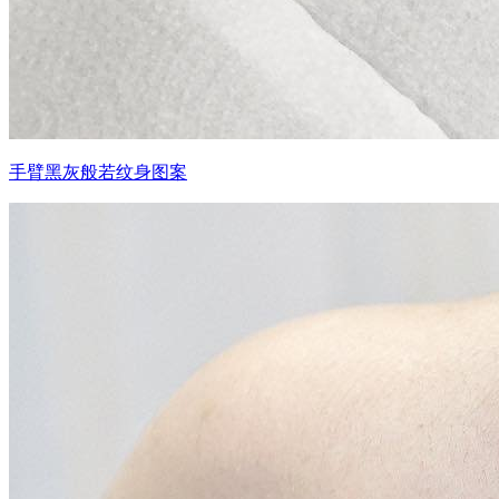
手臂黑灰般若纹身图案