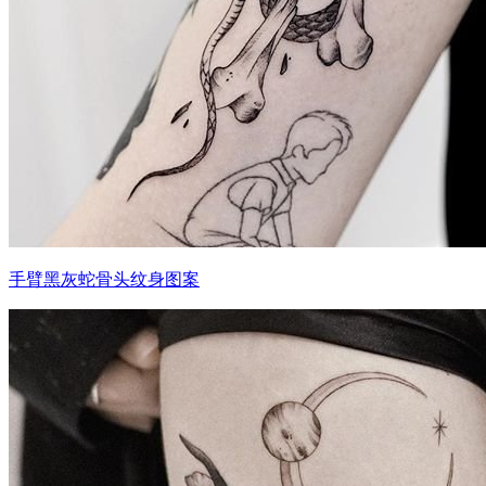
手臂黑灰蛇骨头纹身图案