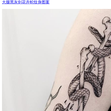
大腿黑灰剑花卉蛇纹身图案