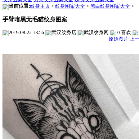
当前位置:
纹身主页
>
纹身图案大全
>
黑白纹身图案大全
>
手臂暗黑无毛猫纹身图案
2019-08-22 13:56
武汉纹身店
武汉纹身网
0
喜欢
原始图片
上