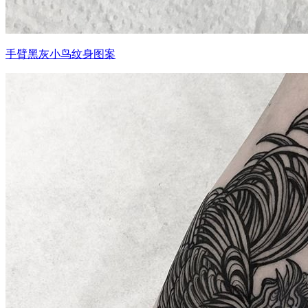
手臂黑灰小鸟纹身图案