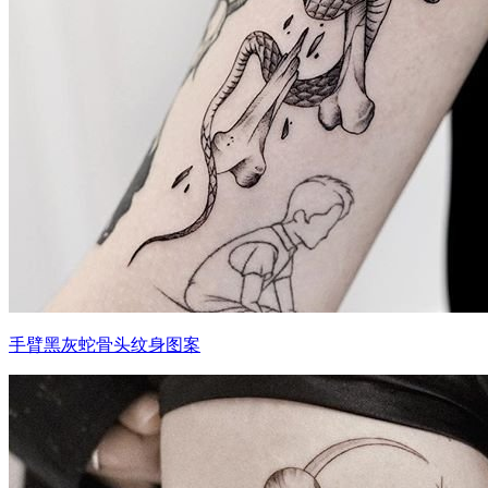
手臂黑灰蛇骨头纹身图案