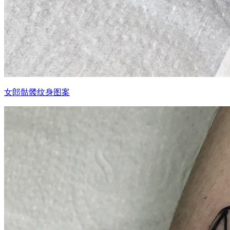
女郎骷髅纹身图案