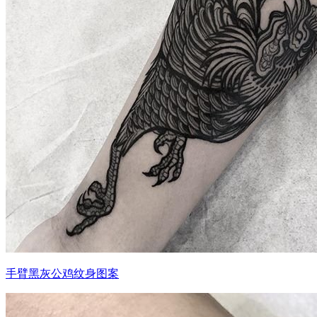
手臂黑灰公鸡纹身图案