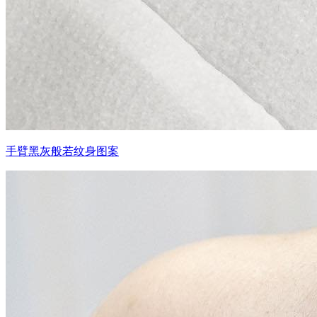
手臂黑灰般若纹身图案