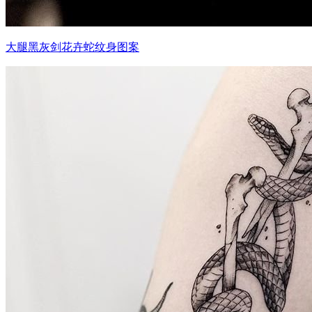
大腿黑灰剑花卉蛇纹身图案