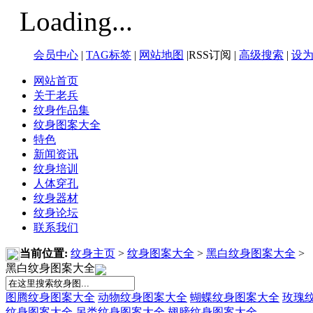
Loading...
会员中心
|
TAG标签
|
网站地图
|RSS订阅 |
高级搜索
|
设
网站首页
关于老兵
纹身作品集
纹身图案大全
特色
新闻资讯
纹身培训
人体穿孔
纹身器材
纹身论坛
联系我们
当前位置:
纹身主页
>
纹身图案大全
>
黑白纹身图案大全
>
黑白纹身图案大全
图腾纹身图案大全
动物纹身图案大全
蝴蝶纹身图案大全
玫瑰
纹身图案大全
另类纹身图案大全
翅膀纹身图案大全