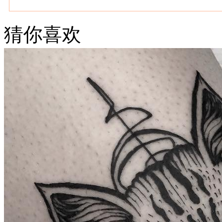
猜你喜欢
武汉老兵纹身微信
： 服务号：laobingwenshen 订阅号：laobing666
文资讯！精美纹身图案及手稿 纹身作品 一站搞定！回复相关
问千万素材的微官网，中国最强最全纹身图案尽在其中！