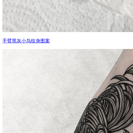
手臂黑灰小鸟纹身图案