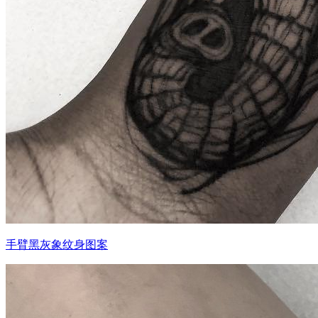
手臂黑灰象纹身图案