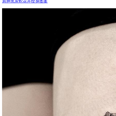
肩胛黑灰蛇花卉纹身图案