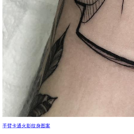
手臂卡通火影纹身图案