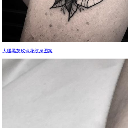
大腿黑灰玫瑰花纹身图案