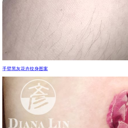
手臂黑灰花卉纹身图案