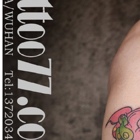
武汉老兵纹身微信
： 服务号：laobingwenshen 订阅号：laobing666
文资讯！精美纹身图案及手稿 纹身作品 一站搞定！回复相关
问千万素材的微官网，中国最强最全纹身图案尽在其中！