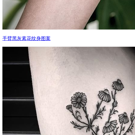
手臂黑灰素花纹身图案