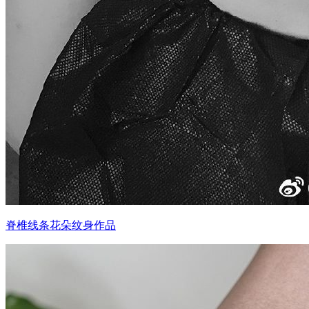
脊椎线条花朵纹身作品