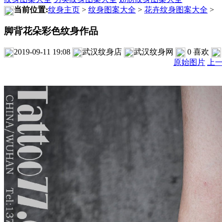
当前位置:
纹身主页
>
纹身图案大全
>
花卉纹身图案大全
>
脚背花朵彩色纹身作品
2019-09-11 19:08
武汉纹身店
武汉纹身网
0
喜欢
原始图片
上