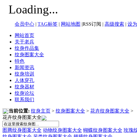
Loading...
会员中心
|
TAG标签
|
网站地图
|RSS订阅 |
高级搜索
|
设
网站首页
关于老兵
纹身作品集
纹身图案大全
特色
新闻资讯
纹身培训
人体穿孔
纹身器材
纹身论坛
联系我们
当前位置:
纹身主页
>
纹身图案大全
>
花卉纹身图案大全
>
花卉纹身图案大全
图腾纹身图案大全
动物纹身图案大全
蝴蝶纹身图案大全
玫瑰
纹身图案大全
另类纹身图案大全
翅膀纹身图案大全