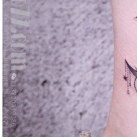
武汉老兵纹身微信
： 服务号：laobingwenshen 订阅号：laobing666
文资讯！精美纹身图案及手稿 纹身作品 一站搞定！回复相关
问千万素材的微官网，中国最强最全纹身图案尽在其中！