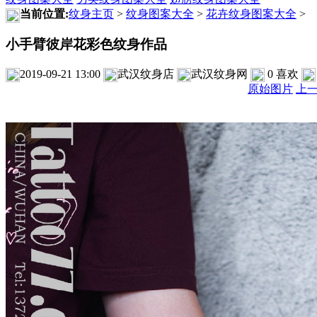
当前位置:
纹身主页
>
纹身图案大全
>
花卉纹身图案大全
>
小手臂彼岸花彩色纹身作品
2019-09-21 13:00
武汉纹身店
武汉纹身网
0
喜欢
原始图片
上