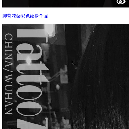
脚背花朵彩色纹身作品