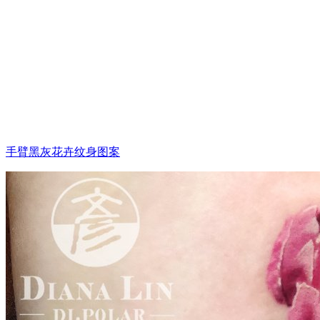
手臂黑灰花卉纹身图案