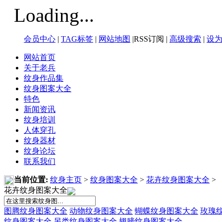
Loading...
会员中心
|
TAG标签
|
网站地图
|RSS订阅 |
高级搜索
|
设
网站首页
关于老兵
纹身作品集
纹身图案大全
特色
新闻资讯
纹身培训
人体穿孔
纹身器材
纹身论坛
联系我们
当前位置:
纹身主页
>
纹身图案大全
>
花卉纹身图案大全
>
花卉纹身图案大全
图腾纹身图案大全
动物纹身图案大全
蝴蝶纹身图案大全
玫瑰
纹身图案大全
另类纹身图案大全
翅膀纹身图案大全