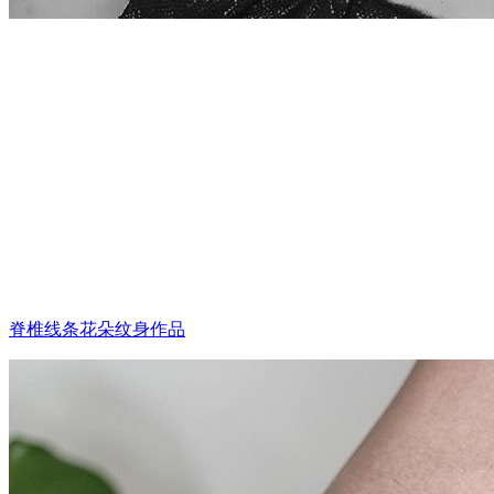
脊椎线条花朵纹身作品