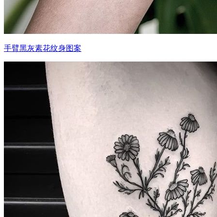
手臂黑灰素花纹身图案