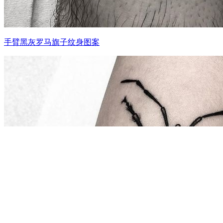
手臂黑灰罗马旗子纹身图案