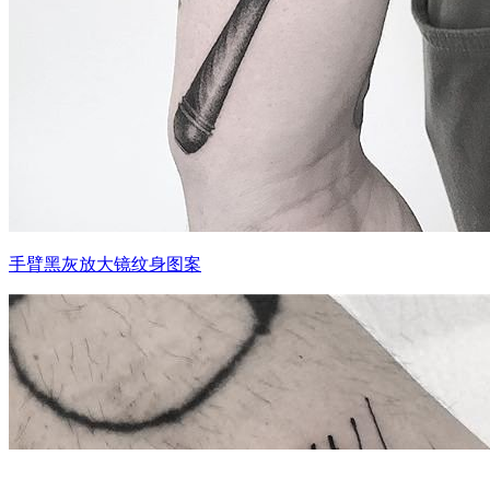
手臂黑灰放大镜纹身图案