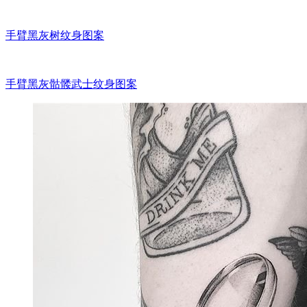
手臂黑灰树纹身图案
手臂黑灰骷髅武士纹身图案