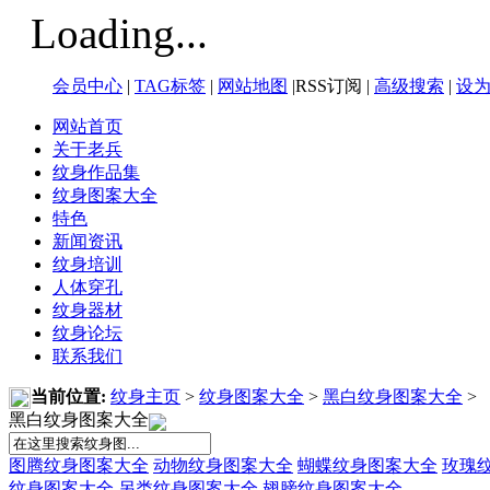
Loading...
会员中心
|
TAG标签
|
网站地图
|RSS订阅 |
高级搜索
|
设
网站首页
关于老兵
纹身作品集
纹身图案大全
特色
新闻资讯
纹身培训
人体穿孔
纹身器材
纹身论坛
联系我们
当前位置:
纹身主页
>
纹身图案大全
>
黑白纹身图案大全
>
黑白纹身图案大全
图腾纹身图案大全
动物纹身图案大全
蝴蝶纹身图案大全
玫瑰
纹身图案大全
另类纹身图案大全
翅膀纹身图案大全