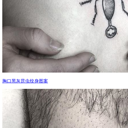
胸口黑灰昆虫纹身图案