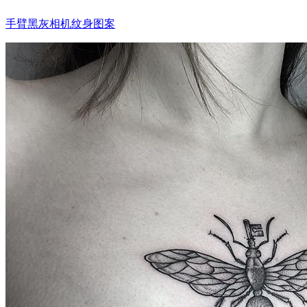
手臂黑灰相机纹身图案