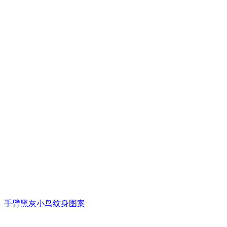
手臂黑灰小鸟纹身图案