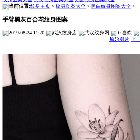
当前位置:
纹身主页
>
纹身图案大全
>
黑白纹身图案大全
>
手臂黑灰百合花纹身图案
2019-08-24 11:20
武汉纹身店
武汉纹身网
0
喜欢
原始图片
上