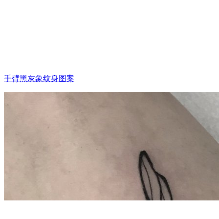
手臂黑灰象纹身图案