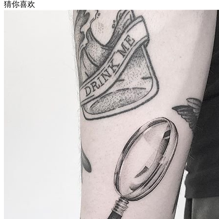
猜你喜欢
武汉老兵纹身微信
： 服务号：laobingwenshen 订阅号：laobing666
文资讯！精美纹身图案及手稿 纹身作品 一站搞定！回复相关
问千万素材的微官网，中国最强最全纹身图案尽在其中！