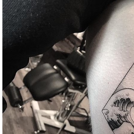
武汉老兵纹身微信
： 服务号：laobingwenshen 订阅号：laobing666
文资讯！精美纹身图案及手稿 纹身作品 一站搞定！回复相关
问千万素材的微官网，中国最强最全纹身图案尽在其中！