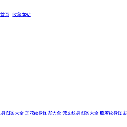
为首页
|
收藏本站
纹身图案大全
莲花纹身图案大全
梵文纹身图案大全
般若纹身图案