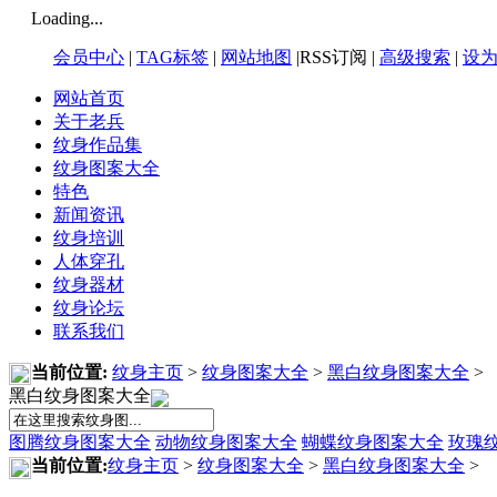
Loading...
会员中心
|
TAG标签
|
网站地图
|RSS订阅 |
高级搜索
|
设
网站首页
关于老兵
纹身作品集
纹身图案大全
特色
新闻资讯
纹身培训
人体穿孔
纹身器材
纹身论坛
联系我们
当前位置:
纹身主页
>
纹身图案大全
>
黑白纹身图案大全
>
黑白纹身图案大全
图腾纹身图案大全
动物纹身图案大全
蝴蝶纹身图案大全
玫瑰
当前位置:
纹身主页
>
纹身图案大全
>
黑白纹身图案大全
>