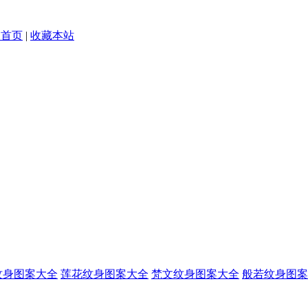
为首页
|
收藏本站
纹身图案大全
莲花纹身图案大全
梵文纹身图案大全
般若纹身图案