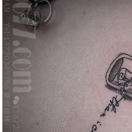
武汉老兵纹身微信
： 服务号：laobingwenshen 订阅号：laobing666
文资讯！精美纹身图案及手稿 纹身作品 一站搞定！回复相关
问千万素材的微官网，中国最强最全纹身图案尽在其中！