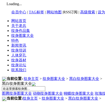
Loading...
会员中心
|
TAG标签
|
网站地图
|RSS订阅 |
高级搜索
|
设
网站首页
关于老兵
纹身作品集
纹身图案大全
特色
新闻资讯
纹身培训
人体穿孔
纹身器材
纹身论坛
联系我们
当前位置:
纹身主页
>
纹身图案大全
>
黑白纹身图案大全
>
黑白纹身图案大全
图腾纹身图案大全
动物纹身图案大全
蝴蝶纹身图案大全
玫瑰
当前位置:
纹身主页
>
纹身图案大全
>
黑白纹身图案大全
>