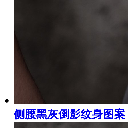
侧腰黑灰倒影纹身图案