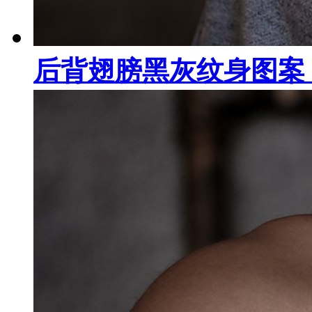
后背翅膀黑灰纹身图案